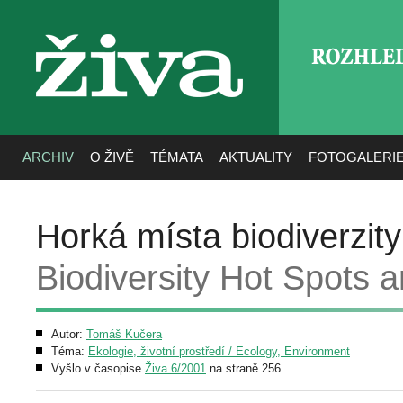
ROZHLE
živa
ARCHIV
O ŽIVĚ
TÉMATA
AKTUALITY
FOTOGALERI
Horká místa biodiverzit
Biodiversity Hot Spots
Autor:
Tomáš Kučera
Téma:
Ekologie, životní prostředí / Ecology, Environment
Vyšlo v časopise
Živa 6/2001
na straně 256