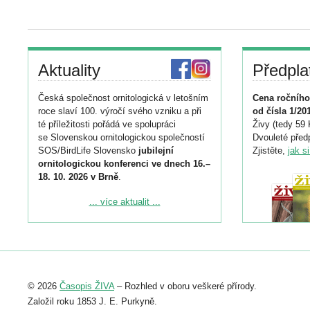
Aktuality
Předpla
Česká společnost ornitologická v letošním
Cena ročního
roce slaví 100. výročí svého vzniku a při
od čísla 1/20
té příležitosti pořádá ve spolupráci
Živy (tedy 59 
se Slovenskou ornitologickou společností
Dvouleté předp
SOS/BirdLife Slovensko
jubilejní
Zjistěte,
jak s
ornitologickou konferenci ve dnech 16.–
18. 10. 2026 v Brně
.
Podrobnější informace ke konferenci
... více aktualit ...
naleznete zde:
https://www.birdlife.cz/konference-2026/
Registrovat se můžete do 6. září.
Upozorňujeme, že termín pro odeslání
© 2026
Časopis ŽIVA
– Rozhled v oboru veškeré přírody.
abstraktu přihlášené přednášky nebo
posteru je už 30. června.
Založil roku 1853 J. E. Purkyně.