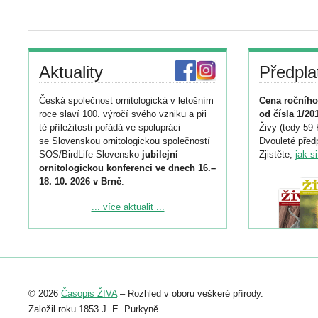
Aktuality
Předpla
Česká společnost ornitologická v letošním
Cena ročního
roce slaví 100. výročí svého vzniku a při
od čísla 1/20
té příležitosti pořádá ve spolupráci
Živy (tedy 59 
se Slovenskou ornitologickou společností
Dvouleté předp
SOS/BirdLife Slovensko
jubilejní
Zjistěte,
jak s
ornitologickou konferenci ve dnech 16.–
18. 10. 2026 v Brně
.
Podrobnější informace ke konferenci
... více aktualit ...
naleznete zde:
https://www.birdlife.cz/konference-2026/
Registrovat se můžete do 6. září.
Upozorňujeme, že termín pro odeslání
© 2026
Časopis ŽIVA
– Rozhled v oboru veškeré přírody.
abstraktu přihlášené přednášky nebo
posteru je už 30. června.
Založil roku 1853 J. E. Purkyně.