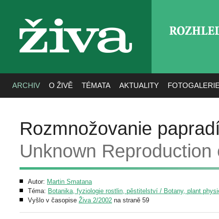
ROZHLE
živa
ARCHIV
O ŽIVĚ
TÉMATA
AKTUALITY
FOTOGALERI
Rozmnožovanie papradí 
Unknown Reproduction of
Autor:
Martin Smatana
Téma:
Botanika, fyziologie rostlin, pěstitelství / Botany, plant phys
Vyšlo v časopise
Živa 2/2002
na straně 59