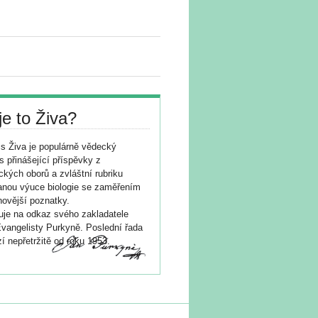
je to Živa?
s Živa je populárně vědecký
s přinášející příspěvky z
ických oborů a zvláštní rubriku
nou výuce biologie se zaměřením
novější poznatky.
je na odkaz svého zakladatele
vangelisty Purkyně. Poslední řada
í nepřetržitě od roku 1953.