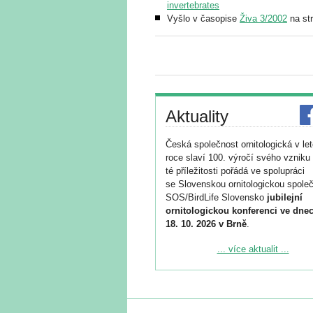
invertebrates
Vyšlo v časopise
Živa 3/2002
na st
Aktuality
Česká společnost ornitologická v le
roce slaví 100. výročí svého vzniku 
té příležitosti pořádá ve spolupráci
se Slovenskou ornitologickou společ
SOS/BirdLife Slovensko
jubilejní
ornitologickou konferenci ve dnec
18. 10. 2026 v Brně
.
Podrobnější informace ke konferenc
... více aktualit ...
naleznete zde:
https://www.birdlife.cz/konference-2
Registrovat se můžete do 6. září.