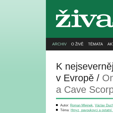
živa
ARCHIV
O ŽIVĚ
TÉMATA
AK
K nejseverněj
v Evropě /
On
a Cave Scorp
Autor:
Roman Mlejnek
,
Václav Duc
Téma:
Hmyz, pavoukovci a ostatní b