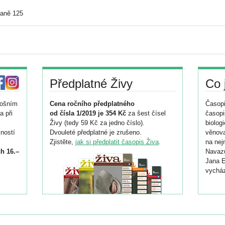
raně 125
Předplatné Živy
Co 
tošním
Cena ročního předplatného
Časopi
a při
od čísla 1/2019 je 354 Kč
za šest čísel
časopi
Živy (tedy 59 Kč za jedno číslo).
biolog
ností
Dvouleté předplatné je zrušeno.
věnova
Zjistěte,
jak si předplatit časopis Živa
.
na nej
h 16.–
Navazu
Jana E
vycház
i
026/