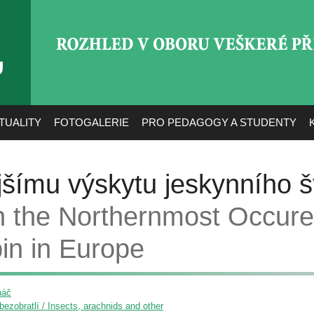
ROZHLED V OBORU VEŠ
TUALITY
FOTOGALERIE
PRO PEDAGOGY A STUDENTY
šímu výskytu jeskynního š
 the Northernmost Occure
in in Europe
háč
ezobratlí / Insects, arachnids and other