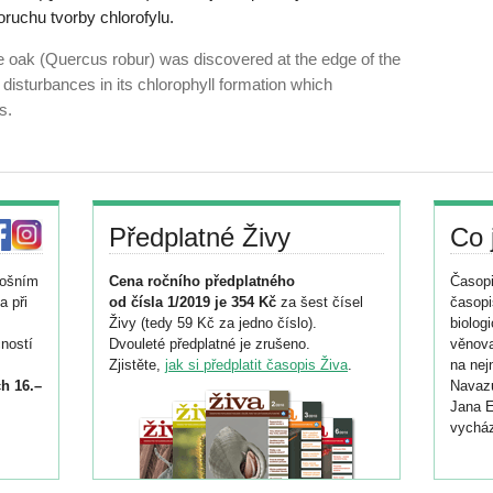
oruchu tvorby chlorofylu.
e oak (Quercus robur) was discovered at the edge of the
isturbances in its chlorophyll formation which
s.
Předplatné Živy
Co 
tošním
Cena ročního předplatného
Časopi
a při
od čísla 1/2019 je 354 Kč
za šest čísel
časopi
Živy (tedy 59 Kč za jedno číslo).
biolog
ností
Dvouleté předplatné je zrušeno.
věnova
Zjistěte,
jak si předplatit časopis Živa
.
na nej
h 16.–
Navazu
Jana E
vycház
i
026/