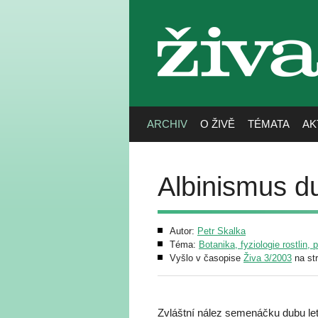
živa
ARCHIV
O ŽIVĚ
TÉMATA
AK
Albinismus d
Autor:
Petr Skalka
Téma:
Botanika, fyziologie rostlin, 
Vyšlo v časopise
Živa 3/2003
na st
Zvláštní nález semenáčku dubu le