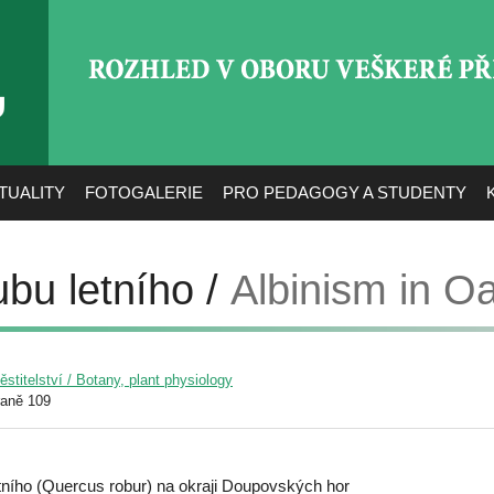
ROZHLED V OBORU VEŠ
TUALITY
FOTOGALERIE
PRO PEDAGOGY A STUDENTY
ubu letního /
Albinism in O
pěstitelství / Botany, plant physiology
raně 109
tního (Quercus robur) na okraji Doupovských hor