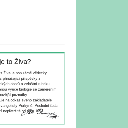
je to Živa?
s Živa je populárně vědecký
s přinášející příspěvky z
ických oborů a zvláštní rubriku
nou výuce biologie se zaměřením
novější poznatky.
je na odkaz svého zakladatele
vangelisty Purkyně. Poslední řada
í nepřetržitě od roku 1953.