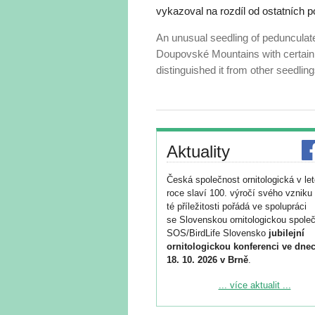
vykazoval na rozdíl od ostatních p
An unusual seedling of pedunculat
Doupovské Mountains with certain d
distinguished it from other seedling
Aktuality
Česká společnost ornitologická v le
roce slaví 100. výročí svého vzniku 
té příležitosti pořádá ve spolupráci
se Slovenskou ornitologickou společ
SOS/BirdLife Slovensko
jubilejní
ornitologickou konferenci ve dnec
18. 10. 2026 v Brně
.
Podrobnější informace ke konferenc
... více aktualit ...
naleznete zde:
https://www.birdlife.cz/konference-2