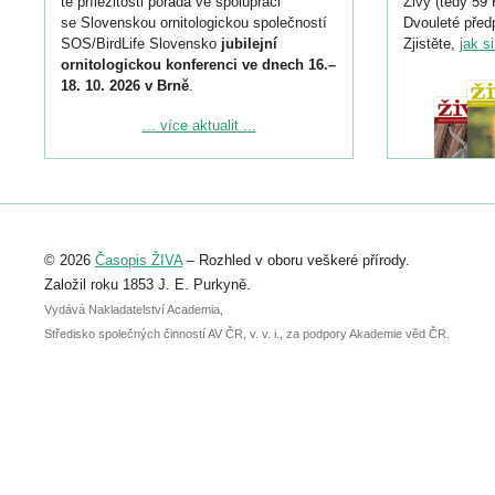
té příležitosti pořádá ve spolupráci
Živy (tedy 59 
se Slovenskou ornitologickou společností
Dvouleté předp
SOS/BirdLife Slovensko
jubilejní
Zjistěte,
jak s
ornitologickou konferenci ve dnech 16.–
18. 10. 2026 v Brně
.
Podrobnější informace ke konferenci
... více aktualit ...
naleznete zde:
https://www.birdlife.cz/konference-2026/
Registrovat se můžete do 6. září.
Upozorňujeme, že termín pro odeslání
© 2026
Časopis ŽIVA
– Rozhled v oboru veškeré přírody.
abstraktu přihlášené přednášky nebo
posteru je už 30. června.
Založil roku 1853 J. E. Purkyně.
Vydává Nakladatelství Academia,
Středisko společných činností AV ČR, v. v. i., za podpory Akademie věd ČR.