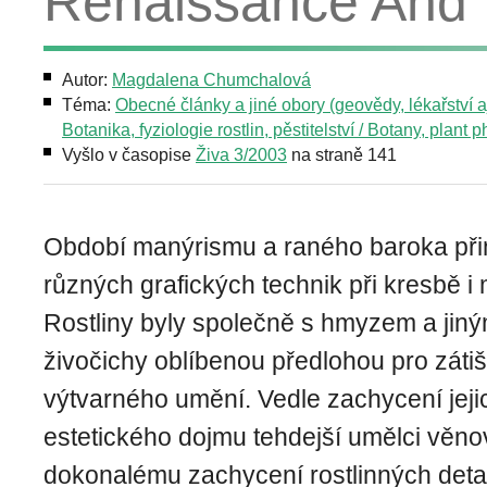
Renaissance And 
Autor:
Magdalena Chumchalová
Téma:
Obecné články a jiné obory (geovědy, lékařství aj
Botanika, fyziologie rostlin, pěstitelství / Botany, plant 
Vyšlo v časopise
Živa 3/2003
na straně 141
Období manýrismu a raného baroka přine
různých grafických technik při kresbě i 
Rostliny byly společně s hmyzem a jin
živočichy oblíbenou předlohou pro zátiší
výtvarného umění. Vedle zachycení jej
estetického dojmu tehdejší umělci věno
dokonalému zachycení rostlinných detai