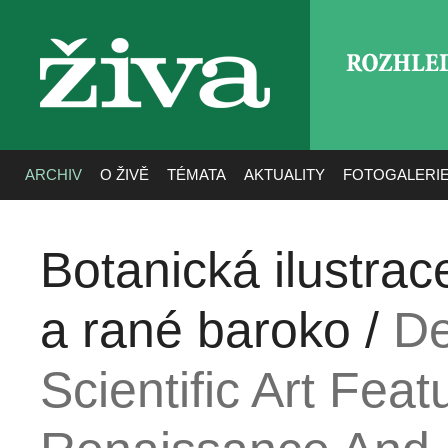
ROZHLE
živa
ARCHIV
O ŽIVĚ
TÉMATA
AKTUALITY
FOTOGALERI
Botanická ilustra
a rané baroko /
De
Scientific Art Fea