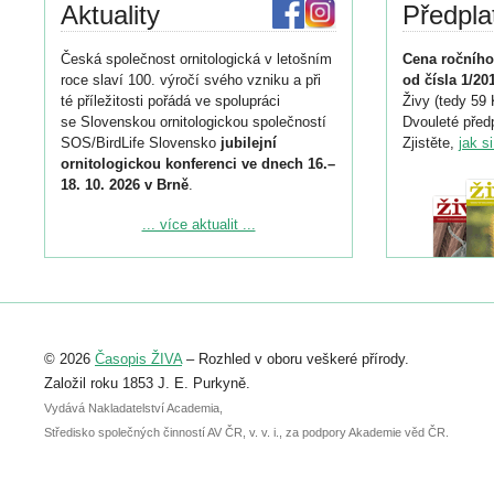
Aktuality
Předpla
Česká společnost ornitologická v letošním
Cena ročního
roce slaví 100. výročí svého vzniku a při
od čísla 1/20
té příležitosti pořádá ve spolupráci
Živy (tedy 59 
se Slovenskou ornitologickou společností
Dvouleté předp
SOS/BirdLife Slovensko
jubilejní
Zjistěte,
jak s
ornitologickou konferenci ve dnech 16.–
18. 10. 2026 v Brně
.
Podrobnější informace ke konferenci
... více aktualit ...
naleznete zde:
https://www.birdlife.cz/konference-2026/
Registrovat se můžete do 6. září.
Upozorňujeme, že termín pro odeslání
© 2026
Časopis ŽIVA
– Rozhled v oboru veškeré přírody.
abstraktu přihlášené přednášky nebo
posteru je už 30. června.
Založil roku 1853 J. E. Purkyně.
Vydává Nakladatelství Academia,
Středisko společných činností AV ČR, v. v. i., za podpory Akademie věd ČR.