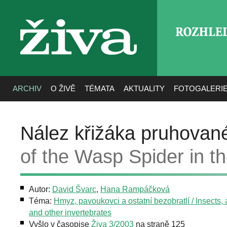
ROZHLE
živa
ARCHIV
O ŽIVĚ
TÉMATA
AKTUALITY
FOTOGALERI
Nález křižáka pruhova
of the Wasp Spider in 
Autor:
David Švarc
,
Hana Rampáčková
Téma:
Hmyz, pavoukovci a ostatní bezobratlí / Insects,
and other invertebrates
Vyšlo v časopise
Živa 3/2003
na straně 125