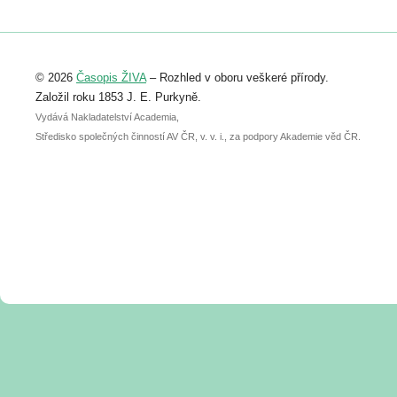
https://www.birdlife.cz/konference-2026/
Registrovat se můžete do 6. září.
Upozorňujeme, že termín pro odeslání
© 2026
Časopis ŽIVA
– Rozhled v oboru veškeré přírody.
abstraktu přihlášené přednášky nebo
posteru je už 30. června.
Založil roku 1853 J. E. Purkyně.
Vydává Nakladatelství Academia,
Středisko společných činností AV ČR, v. v. i., za podpory Akademie věd ČR.