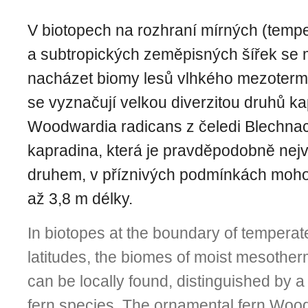
V biotopech na rozhraní mírných (tempe
a subtropických zeměpisných šířek se 
nacházet biomy lesů vlhkého mezotermn
se vyznačují velkou diverzitou druhů ka
Woodwardia radicans z čeledi Blechna
kapradina, která je pravděpodobně ne
druhem, v příznivých podmínkách mohou
až 3,8 m délky.
In biotopes at the boundary of temperat
latitudes, the biomes of moist mesother
can be locally found, distinguished by a 
fern species. The ornamental fern Woo