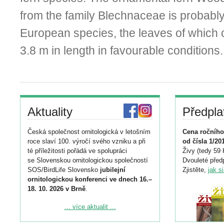
from the family Blechnaceae is probably 
European species, the leaves of which 
3.8 m in length in favourable conditions.
Aktuality
Předpla
Česká společnost ornitologická v letošním
Cena ročního
roce slaví 100. výročí svého vzniku a při
od čísla 1/20
té příležitosti pořádá ve spolupráci
Živy (tedy 59 
se Slovenskou ornitologickou společností
Dvouleté předp
SOS/BirdLife Slovensko
jubilejní
Zjistěte,
jak s
ornitologickou konferenci ve dnech 16.–
18. 10. 2026 v Brně
.
Podrobnější informace ke konferenci
... více aktualit ...
naleznete zde: