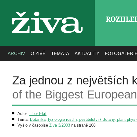
ROZHLE
živa
ARCHIV
O ŽIVĚ
TÉMATA
AKTUALITY
FOTOGALERI
Za jednou z největších 
of the Biggest Europea
Autor:
Libor Ekrt
Téma:
Botanika, fyziologie rostlin, pěstitelství / Botany, plant phys
Vyšlo v časopise
Živa 3/2003
na straně 108