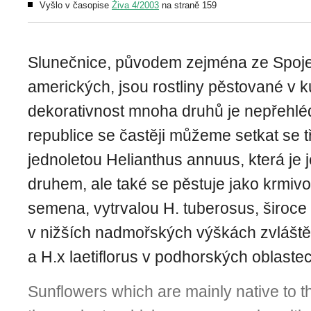
Vyšlo v časopise
Živa 4/2003
na straně 159
Slunečnice, původem zejména ze Spoje
amerických, jsou rostliny pěstované v k
dekorativnost mnoha druhů je nepřehlé
republice se častěji můžeme setkat se t
jednoletou Helianthus annuus, která je
druhem, ale také se pěstuje jako krmivo
semena, vytrvalou H. tuberosus, široce
v nižších nadmořských výškách zvláště
a H.x laetiflorus v podhorských oblaste
Sunflowers which are mainly native to 