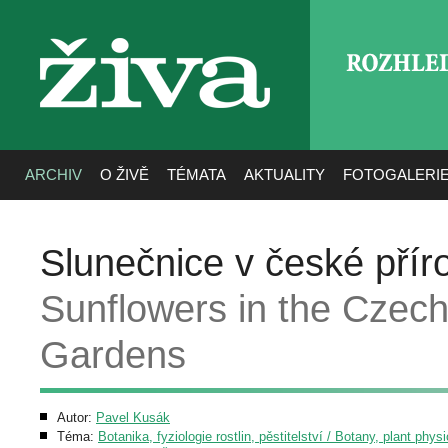
ROZHLE
živa
ARCHIV
O ŽIVĚ
TÉMATA
AKTUALITY
FOTOGALERI
Slunečnice v české přír
Sunflowers in the Czec
Gardens
Autor:
Pavel Kusák
Téma:
Botanika, fyziologie rostlin, pěstitelství / Botany, plant phys