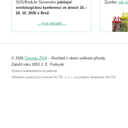
SOS/BirdLife Slovensko
jubilejní
Zjistěte,
jak s
ornitologickou konferenci ve dnech 16.–
18. 10. 2026 v Brně
.
Podrobnější informace ke konferenci
... více aktualit ...
naleznete zde:
https://www.birdlife.cz/konference-2026/
Registrovat se můžete do 6. září.
Upozorňujeme, že termín pro odeslání
© 2026
Časopis ŽIVA
– Rozhled v oboru veškeré přírody.
abstraktu přihlášené přednášky nebo
posteru je už 30. června.
Založil roku 1853 J. E. Purkyně.
Vydává Nakladatelství Academia,
Středisko společných činností AV ČR, v. v. i., za podpory Akademie věd ČR.