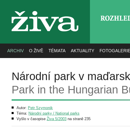
ROZHLE
živa
ARCHIV
O ŽIVĚ
TÉMATA
AKTUALITY
FOTOGALERI
Národní park v maďars
Park in the Hungarian B
Autor:
Petr Szymonik
Téma:
Národní parky / National parks
Vyšlo v časopise
Živa 5/2003
na straně 235