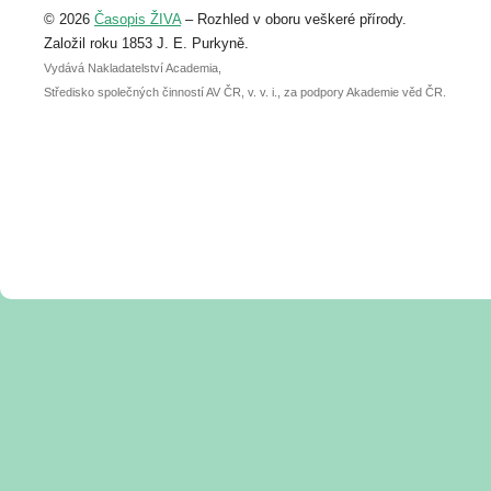
© 2026
Časopis ŽIVA
– Rozhled v oboru veškeré přírody.
abstraktu přihlášené přednášky nebo
posteru je už 30. června.
Založil roku 1853 J. E. Purkyně.
Vydává Nakladatelství Academia,
Středisko společných činností AV ČR, v. v. i., za podpory Akademie věd ČR.