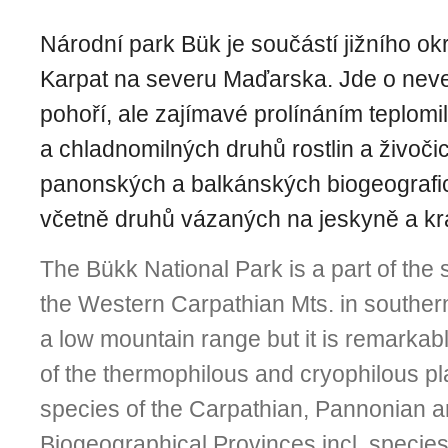
Národní park Bük je součástí jižního o
Karpat na severu Maďarska. Jde o nev
pohoří, ale zajímavé prolínáním teplomi
a chladnomilných druhů rostlin a živoči
panonských a balkánských biogeografic
včetně druhů vázaných na jeskyně a kr
The Bükk National Park is a part of the
the Western Carpathian Mts. in southern
a low mountain range but it is remarkable
of the thermophilous and cryophilous pl
species of the Carpathian, Pannonian 
Biogeographical Provinces incl. species