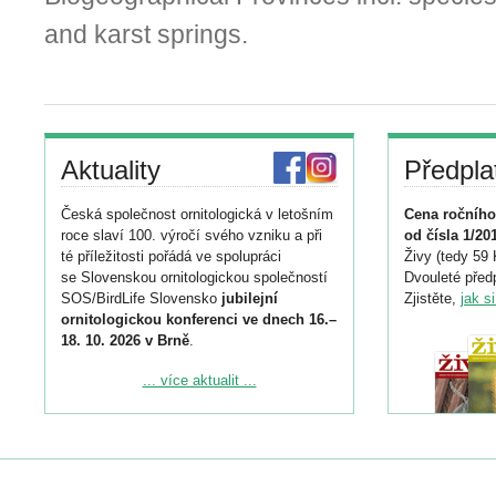
and karst springs.
Aktuality
Předpla
Česká společnost ornitologická v letošním
Cena ročního
roce slaví 100. výročí svého vzniku a při
od čísla 1/20
té příležitosti pořádá ve spolupráci
Živy (tedy 59 
se Slovenskou ornitologickou společností
Dvouleté předp
SOS/BirdLife Slovensko
jubilejní
Zjistěte,
jak s
ornitologickou konferenci ve dnech 16.–
18. 10. 2026 v Brně
.
Podrobnější informace ke konferenci
... více aktualit ...
naleznete zde:
https://www.birdlife.cz/konference-2026/
Registrovat se můžete do 6. září.
Upozorňujeme, že termín pro odeslání