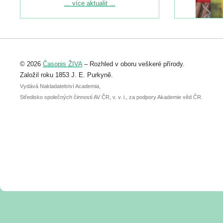
Podrobnější informace ke konferenci
... více aktualit ...
naleznete zde:
https://www.birdlife.cz/konference-2026/
Registrovat se můžete do 6. září.
Upozorňujeme, že termín pro odeslání
© 2026
Časopis ŽIVA
– Rozhled v oboru veškeré přírody.
abstraktu přihlášené přednášky nebo
posteru je už 30. června.
Založil roku 1853 J. E. Purkyně.
Vydává Nakladatelství Academia,
Středisko společných činností AV ČR, v. v. i., za podpory Akademie věd ČR.