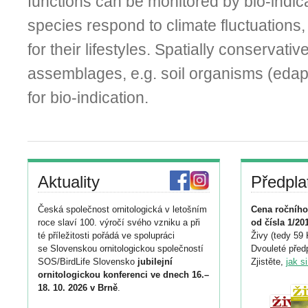
functions can be monitored by bio-indica
species respond to climate fluctuations, 
for their lifestyles. Spatially conservati
assemblages, e.g. soil organisms (edap
for bio-indication.
Aktuality
Předpla
Česká společnost ornitologická v letošním
Cena ročního
roce slaví 100. výročí svého vzniku a při
od čísla 1/20
té příležitosti pořádá ve spolupráci
Živy (tedy 59 
se Slovenskou ornitologickou společností
Dvouleté předp
SOS/BirdLife Slovensko
jubilejní
Zjistěte,
jak s
ornitologickou konferenci ve dnech 16.–
18. 10. 2026 v Brně
.