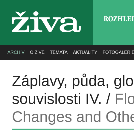
ROZHLE
živa
ARCHIV
O ŽIVĚ
TÉMATA
AKTUALITY
FOTOGALERI
Záplavy, půda, gl
souvislosti IV. /
Fl
Changes and Othe