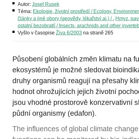
Autor:
Josef Rusek
Téma:
Ekologie, životní prostředí / Ecology, Environme
články a jiné obory (geovědy, lékařství aj.) /
,
Hmyz, pav
ostatní bezobratlí / Insects, arachnids and other inverte
Vyšlo v časopise
Živa 6/2003
na straně 265
Působení globálních změn klimatu na f
ekosystémů je možné sledovat bioindika
druhy organismů reagují na přesahy kli
hodnot ohrožujících jejich životní pocho
jsou vhodné prostorově konzervativní s
půdní organismy (edafon).
The influences of global climate chang