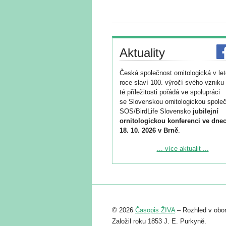
Aktuality
Česká společnost ornitologická v le
roce slaví 100. výročí svého vzniku 
té příležitosti pořádá ve spolupráci
se Slovenskou ornitologickou společ
SOS/BirdLife Slovensko
jubilejní
ornitologickou konferenci ve dnec
18. 10. 2026 v Brně
.
Podrobnější informace ke konferenc
... více aktualit ...
naleznete zde:
https://www.birdlife.cz/konference-2
Registrovat se můžete do 6. září.
Upozorňujeme, že termín pro odeslá
© 2026
Časopis ŽIVA
– Rozhled v obor
abstraktu přihlášené přednášky neb
posteru je už 30. června.
Založil roku 1853 J. E. Purkyně.