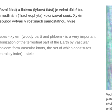
evní část) a floému (lýková část) je velmi důležitou
 rostlinám (Tracheophyta) kolonizovat souš. Xylém
ž soubor vytváří v rostlinách samostatnou, výše
sues - xylem (woody part) and phloem - is a very important
onization of the terrestrial part of the Earth by vascular
hloem form vascular knots, the set of which constitutes
ntral cylinder) - stele.
Vodi
plet
cév
orli