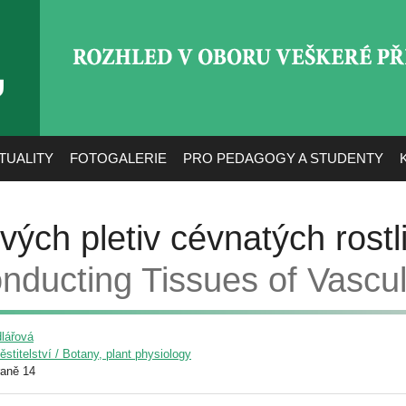
ROZHLED V OBORU VEŠ
TUALITY
FOTOGALERIE
PRO PEDAGOGY A STUDENTY
ých pletiv cévnatých rostl
nducting Tissues of Vascul
lářová
pěstitelství / Botany, plant physiology
raně 14