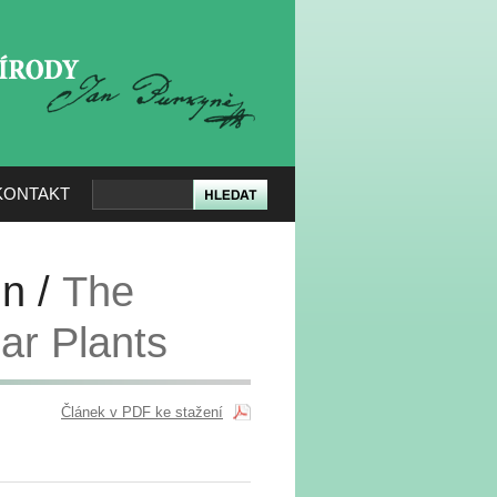
KERÉ PŘÍRODY
KONTAKT
in /
The
ar Plants
Článek v PDF ke stažení