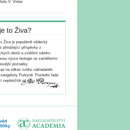
oto V. Vinter
je to Živa?
s Živa je populárně vědecký
s přinášející příspěvky z
ických oborů a zvláštní rubriku
nou výuce biologie se zaměřením
novější poznatky.
je na odkaz svého zakladatele
vangelisty Purkyně. Poslední řada
í nepřetržitě od roku 1953.