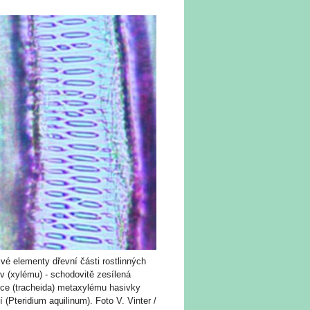
vé elementy dřevní části rostlinných
iv (xylému) - schodovitě zesílená
ice (tracheida) metaxylému hasivky
čí (Pteridium aquilinum). Foto V. Vinter /