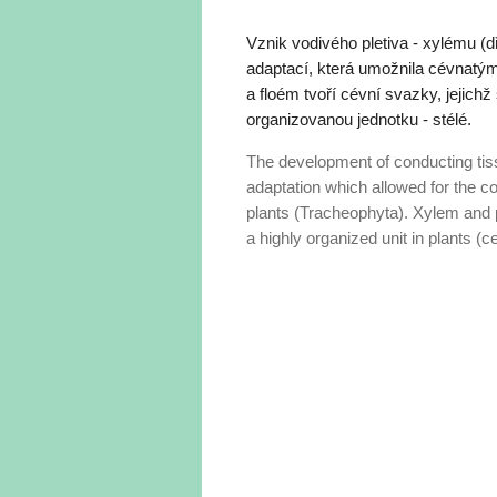
Vznik vodivého pletiva - xylému (dř
adaptací, která umožnila cévnatým
a floém tvoří cévní svazky, jejich
organizovanou jednotku - stélé.
The development of conducting tis
adaptation which allowed for the col
plants (Tracheophyta). Xylem and p
a highly organized unit in plants (ce