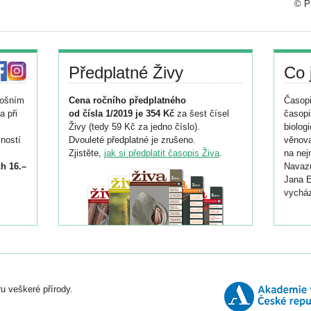
© Ph
Předplatné Živy
Co 
tošním
Cena ročního předplatného
Časopi
a při
od čísla 1/2019 je 354 Kč
za šest čísel
časopi
Živy (tedy 59 Kč za jedno číslo).
biolog
ností
Dvouleté předplatné je zrušeno.
věnova
Zjistěte,
jak si předplatit časopis Živa
.
na nej
h 16.–
Navazu
Jana E
vycház
i
026/
ní
u veškeré přírody.
o