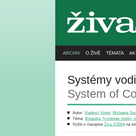
živa
ARCHIV
O ŽIVĚ
TÉMATA
AK
Systémy vodiv
System of Co
Autor:
Vladimír Vinter
,
Michaela Sed
Téma:
Botanika, fyziologie rostlin, 
Vyšlo v časopise
Živa 1/2004
na st