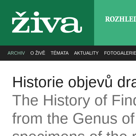
ROZHLE
živa
ARCHIV
O ŽIVĚ
TÉMATA
AKTUALITY
FOTOGALERI
Historie objevů dr
The History of Fi
from the Genus o