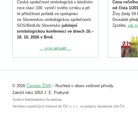
Česká společnost ornitologická v letošním
Cena ročního
roce slaví 100. výročí svého vzniku a při
od čísla 1/20
té příležitosti pořádá ve spolupráci
Živy (tedy 59 
se Slovenskou ornitologickou společností
Dvouleté předp
SOS/BirdLife Slovensko
jubilejní
Zjistěte,
jak s
ornitologickou konferenci ve dnech 16.–
18. 10. 2026 v Brně
.
Podrobnější informace ke konferenci
... více aktualit ...
naleznete zde:
https://www.birdlife.cz/konference-2026/
Registrovat se můžete do 6. září.
Upozorňujeme, že termín pro odeslání
© 2026
Časopis ŽIVA
– Rozhled v oboru veškeré přírody.
abstraktu přihlášené přednášky nebo
posteru je už 30. června.
Založil roku 1853 J. E. Purkyně.
Vydává Nakladatelství Academia,
Středisko společných činností AV ČR, v. v. i., za podpory Akademie věd ČR.