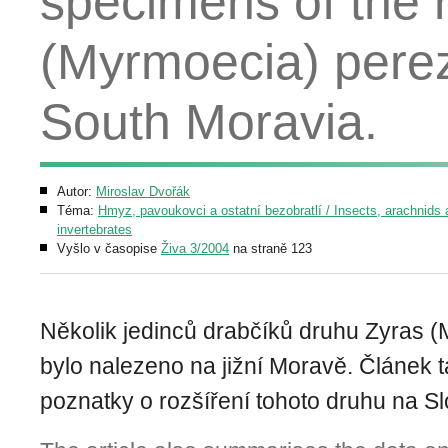
specimens of the 
(Myrmoecia) perez
South Moravia.
Autor:
Miroslav Dvořák
Téma:
Hmyz, pavoukovci a ostatní bezobratlí / Insects, arachnids 
invertebrates
Vyšlo v časopise
Živa 3/2004
na straně 123
Několik jedinců drabčíků druhu Zyras (
bylo nalezeno na jižní Moravě. Článek 
poznatky o rozšíření tohoto druhu na S