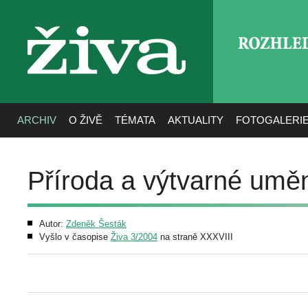
ROZHLE
živa
ARCHIV
O ŽIVĚ
TÉMATA
AKTUALITY
FOTOGALERI
Příroda a výtvarné umě
Autor:
Zdeněk Šesták
Vyšlo v časopise
Živa 3/2004
na straně XXXVIII