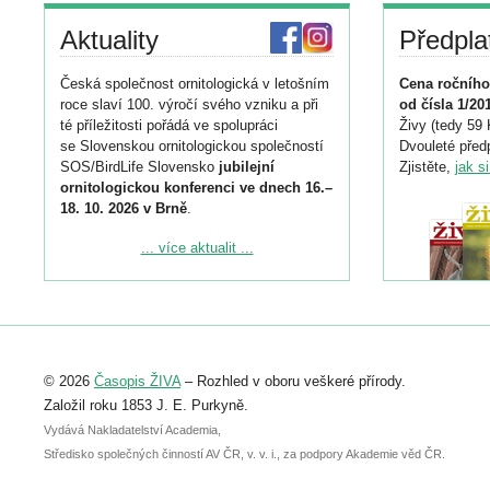
Aktuality
Předpla
Česká společnost ornitologická v letošním
Cena ročního
roce slaví 100. výročí svého vzniku a při
od čísla 1/20
té příležitosti pořádá ve spolupráci
Živy (tedy 59 
se Slovenskou ornitologickou společností
Dvouleté předp
SOS/BirdLife Slovensko
jubilejní
Zjistěte,
jak s
ornitologickou konferenci ve dnech 16.–
18. 10. 2026 v Brně
.
Podrobnější informace ke konferenci
... více aktualit ...
naleznete zde:
https://www.birdlife.cz/konference-2026/
Registrovat se můžete do 6. září.
Upozorňujeme, že termín pro odeslání
© 2026
Časopis ŽIVA
– Rozhled v oboru veškeré přírody.
abstraktu přihlášené přednášky nebo
posteru je už 30. června.
Založil roku 1853 J. E. Purkyně.
Vydává Nakladatelství Academia,
Středisko společných činností AV ČR, v. v. i., za podpory Akademie věd ČR.