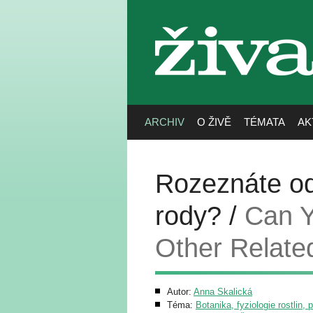
živa
ARCHIV
O ŽIVĚ
TÉMATA
AK
Rozeznáte od 
rody? /
Can Y
Other Relate
Autor:
Anna Skalická
Téma:
Botanika, fyziologie rostlin, 