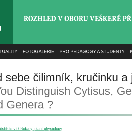
ROZHLED V OBORU VEŠ
TUALITY
FOTOGALERIE
PRO PEDAGOGY A STUDENTY
sebe čilimník, kručinku a 
ou Distinguish Cytisus, Ge
d Genera ?
pěstitelství / Botany, plant physiology