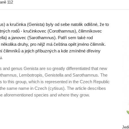
raně 112
s) a kručinka (Genista) byly od sebe natolik odlišné, že to
tných rodů - kručinkovec (Corothamnus), čilimníkovec
ella) a janovec (Sarothamnus). Patří sem také rod
kolika druhy, pro nějž má čeština opět jméno čilimník.
í čilimníků a jejich příbuzných a kde zmíněné dřeviny
u.
and genus Genista are so greatly differentiated that new
rothamnus, Lembotropis, Genistella and Sarothamnus. The
to this group, which is represented in the Czech Republic
the same name in Czech (cytisus). The article describes
the aforementioned species and where they grow.
Jedi