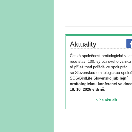
Aktuality
Česká společnost ornitologická v le
roce slaví 100. výročí svého vzniku 
té příležitosti pořádá ve spolupráci
se Slovenskou ornitologickou společ
SOS/BirdLife Slovensko
jubilejní
ornitologickou konferenci ve dnec
18. 10. 2026 v Brně
.
Podrobnější informace ke konferenc
... více aktualit ...
naleznete zde:
https://www.birdlife.cz/konference-2
Registrovat se můžete do 6. září.
Upozorňujeme, že termín pro odeslá