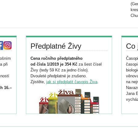
(Gen
kres
Chu
Předplatné Živy
Co 
tošním
Cena ročního předplatného
Časopi
a při
od čísla 1/2019 je 354 Kč
za šest čísel
časopi
Živy (tedy 59 Kč za jedno číslo).
biolog
ností
Dvouleté předplatné je zrušeno.
věnova
Zjistěte,
jak si předplatit časopis Živa
.
na nej
h 16.–
Navazu
Jana E
vycház
i
026/
ní