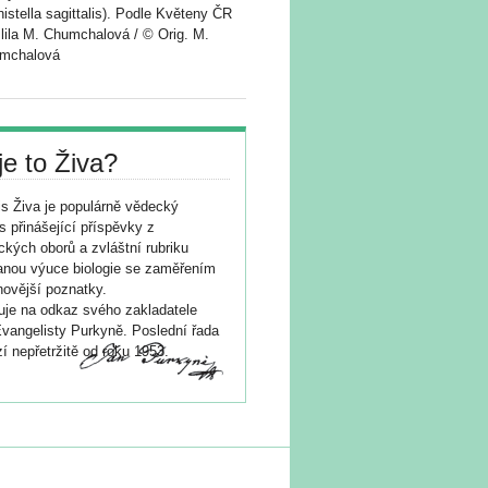
istella sagittalis). Podle Květeny ČR
lila M. Chumchalová / © Orig. M.
mchalová
je to Živa?
s Živa je populárně vědecký
s přinášející příspěvky z
ických oborů a zvláštní rubriku
nou výuce biologie se zaměřením
novější poznatky.
je na odkaz svého zakladatele
vangelisty Purkyně. Poslední řada
í nepřetržitě od roku 1953.