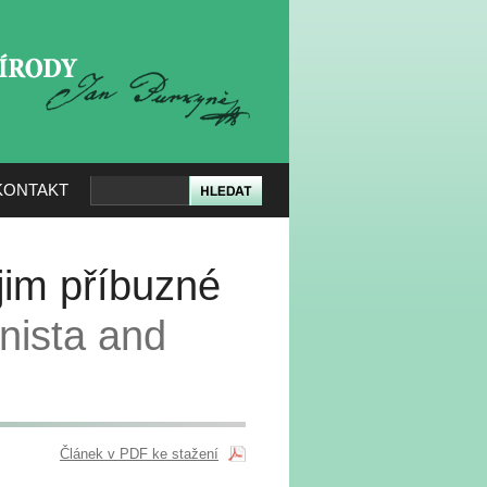
KERÉ PŘÍRODY
KONTAKT
jim příbuzné
nista and
Článek v PDF ke stažení