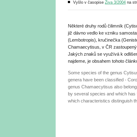
Vyšlo v časopise
Živa 3/2004
na st
Některé druhy rodů čilimník (Cytisu
již dávno vedlo ke vzniku samosta
(Lembotropis), kručinečka (Genist
Chamaecytisus, v ČR zastoupený ně
Jakých znaků se využívá k odlišen
najdeme, je obsahem tohoto článk
Some species of the genus Cytisus 
genera have been classified - Co
genus Chamaecytisus also belongs 
by several species and which has 
which characteristics distinguish 