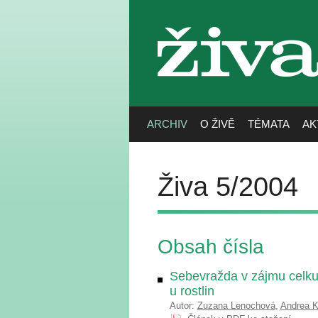
živa
ARCHIV
O ŽIVĚ
TÉMATA
AK
Živa 5/2004
Obsah čísla
Sebevražda v zájmu celku
u rostlin
Autor:
Zuzana Lenochová
,
Andrea 