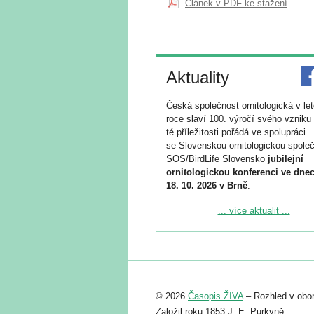
Článek v PDF ke stažení
Aktuality
Česká společnost ornitologická v le
roce slaví 100. výročí svého vzniku 
té příležitosti pořádá ve spolupráci
se Slovenskou ornitologickou společ
SOS/BirdLife Slovensko
jubilejní
ornitologickou konferenci ve dnec
18. 10. 2026 v Brně
.
Podrobnější informace ke konferenc
... více aktualit ...
naleznete zde:
https://www.birdlife.cz/konference-2
Registrovat se můžete do 6. září.
Upozorňujeme, že termín pro odeslá
© 2026
Časopis ŽIVA
– Rozhled v obor
abstraktu přihlášené přednášky neb
posteru je už 30. června.
Založil roku 1853 J. E. Purkyně.