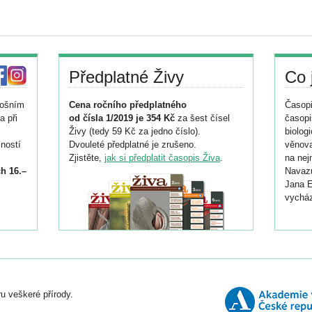
Předplatné Živy
Co 
tošním
Cena ročního předplatného
Časopi
a při
od čísla 1/2019 je 354 Kč
za šest čísel
časopi
Živy (tedy 59 Kč za jedno číslo).
biolog
ností
Dvouleté předplatné je zrušeno.
věnova
Zjistěte,
jak si předplatit časopis Živa
.
na nej
h 16.–
Navazu
Jana E
vycház
i
026/
ní
u veškeré přírody.
o