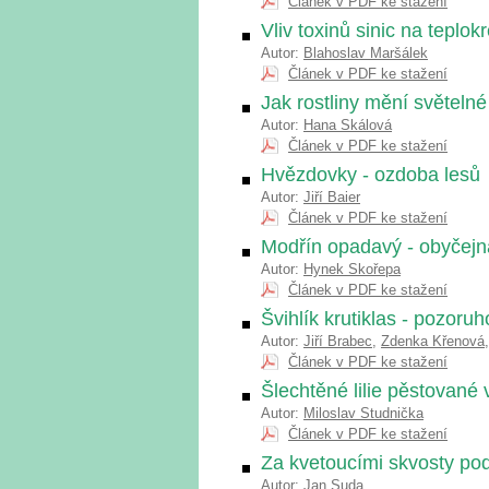
Článek v PDF ke stažení
Vliv toxinů sinic na teplo
Autor:
Blahoslav Maršálek
Článek v PDF ke stažení
Jak rostliny mění světeln
Autor:
Hana Skálová
Článek v PDF ke stažení
Hvězdovky - ozdoba lesů
Autor:
Jiří Baier
Článek v PDF ke stažení
Modřín opadavý - obyčejn
Autor:
Hynek Skořepa
Článek v PDF ke stažení
Švihlík krutiklas - pozor
Autor:
Jiří Brabec
,
Zdenka Křenová
Článek v PDF ke stažení
Šlechtěné lilie pěstované 
Autor:
Miloslav Studnička
Článek v PDF ke stažení
Za kvetoucími skvosty p
Autor:
Jan Suda