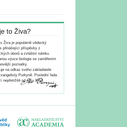
je to Živa?
s Živa je populárně vědecký
s přinášející příspěvky z
ických oborů a zvláštní rubriku
nou výuce biologie se zaměřením
novější poznatky.
je na odkaz svého zakladatele
vangelisty Purkyně. Poslední řada
í nepřetržitě od roku 1953.