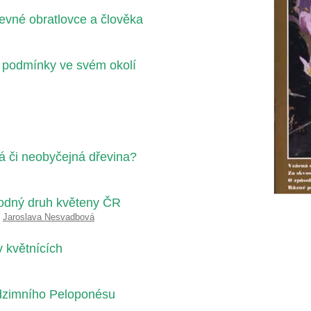
krevné obratlovce a člověka
é podmínky ve svém okolí
á či neobyčejná dřevina?
uhodný druh květeny ČR
,
Jaroslava Nesvadbová
v květnících
odzimního Peloponésu