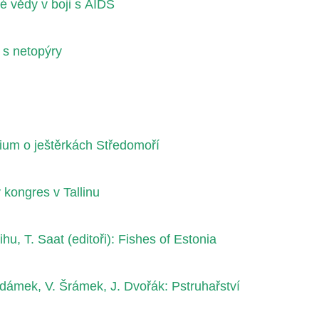
 vědy v boji s AIDS
t s netopýry
um o ještěrkách Středomoří
 kongres v Tallinu
hu, T. Saat (editoři): Fishes of Estonia
dámek, V. Šrámek, J. Dvořák: Pstruhařství