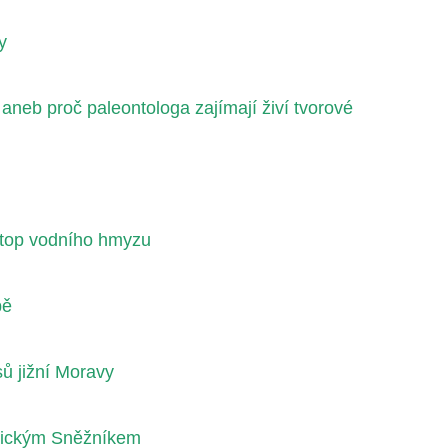
y
neb proč paleontologa zajímají živí tvorové
iotop vodního hmyzu
pě
sů jižní Moravy
lickým Sněžníkem