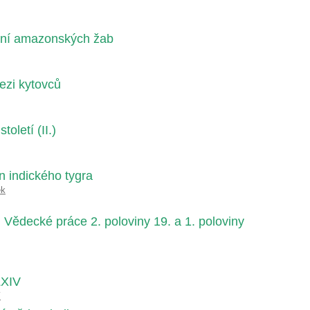
ní amazonských žab
ezi kytovců
oletí (II.)
n indického tygra
ek
 Vědecké práce 2. poloviny 19. a 1. poloviny
LXIV
í