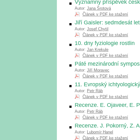
Významný příspěvek české
Autor:
Jana Šrotová
Článek v PDF ke stažení
Jiří Gaisler: sedmdesát le
Autor:
Josef Chytil
Článek v PDF ke stažení
10. dny fyziologie rostlin
Autor:
Jan Krekule
Článek v PDF ke stažení
Páté mezinárodní symposi
Autor:
Jiří Moravec
Článek v PDF ke stažení
11. Evropský ichtyologický
Autor:
Petr Ráb
Článek v PDF ke stažení
Recenze. E. Ojaveer, E. Pi
Autor:
Petr Ráb
Článek v PDF ke stažení
Recenze. J. Pokorný, Z. A
Autor:
Lubomír Hanel
Článek v PDF ke stažení