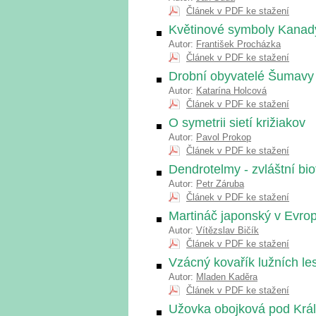
Článek v PDF ke stažení
Květinové symboly Kanad
Autor:
František Procházka
Článek v PDF ke stažení
Drobní obyvatelé Šumavy a
Autor:
Katarína Holcová
Článek v PDF ke stažení
O symetrii sietí križiakov
Autor:
Pavol Prokop
Článek v PDF ke stažení
Dendrotelmy - zvláštní b
Autor:
Petr Záruba
Článek v PDF ke stažení
Martináč japonský v Evro
Autor:
Vítězslav Bičík
Článek v PDF ke stažení
Vzácný kovařík lužních le
Autor:
Mladen Kaděra
Článek v PDF ke stažení
Užovka obojková pod Krá