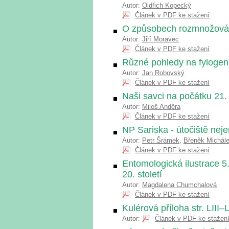
Autor:
Oldřich Kopecký
Článek v PDF ke stažení
O způsobech rozmnožová
Autor:
Jiří Moravec
Článek v PDF ke stažení
Různé pohledy na fylogen
Autor:
Jan Robovský
Článek v PDF ke stažení
Naši savci na počátku 21. st
Autor:
Miloš Anděra
Článek v PDF ke stažení
NP Sariska - útočiště neje
Autor:
Petr Šrámek
,
Břeněk Michál
Článek v PDF ke stažení
Entomologická ilustrace 5.
20. století
Autor:
Magdalena Chumchalová
Článek v PDF ke stažení
Kulérová příloha str. LIII–
Autor:
Článek v PDF ke stažen