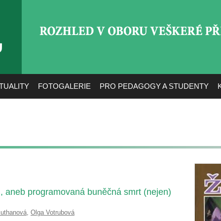
ROZHLED V OBORU VEŠ
TUALITY
FOTOGALERIE
PRO PEDAGOGY A STUDENTY
, aneb programovaná buněčná smrt (nejen)
Kuthanová
,
Olga Votrubová