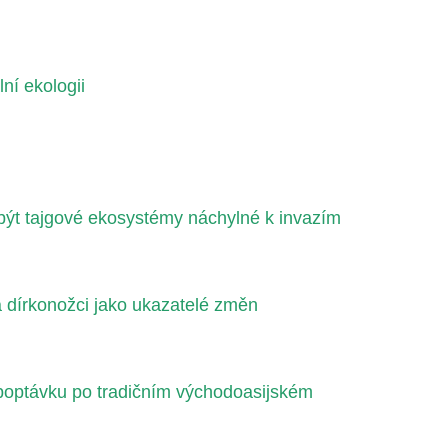
ní ekologii
být tajgové ekosystémy náchylné k invazím
a dírkonožci jako ukazatelé změn
 poptávku po tradičním východoasijském