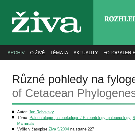
ROZHLE
živa
ARCHIV
O ŽIVĚ
TÉMATA
AKTUALITY
FOTOGALERI
Různé pohledy na fylog
of Cetacean Phylogenes
Autor:
Jan Robovský
Téma:
Paleontologie, paleoekologie / Paleontology, paleoecology
,
S
Mammals
Vyšlo v časopise
Živa 5/2004
na straně 227