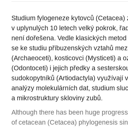
Studium fylogeneze kytovců (Cetacea)
v uplynulých 10 letech velký pokrok, řa
není dořešena. Vedle klasických metod
se ke studiu příbuzenských vztahů mezi
(Archaeoceti), kosticovci (Mysticeti) a 
(Odontoceti) i jejich předky a sestersk
sudokopytníků (Artiodactyla) využívají 
analýzy molekulárních dat, studium sl
a mikrostruktury skloviny zubů.
Although there has been huge progress
of cetacean (Cetacea) phylogenesis si