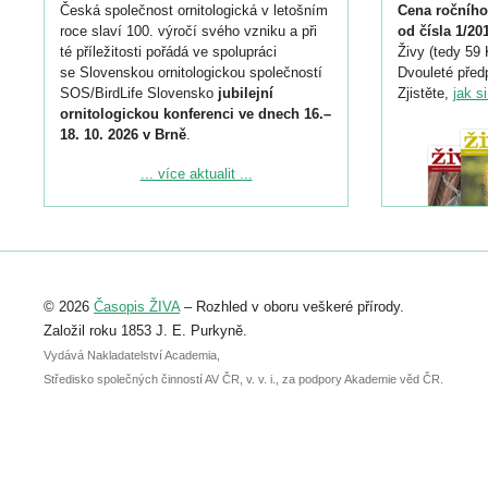
Česká společnost ornitologická v letošním
Cena ročního
roce slaví 100. výročí svého vzniku a při
od čísla 1/20
té příležitosti pořádá ve spolupráci
Živy (tedy 59 
se Slovenskou ornitologickou společností
Dvouleté předp
SOS/BirdLife Slovensko
jubilejní
Zjistěte,
jak s
ornitologickou konferenci ve dnech 16.–
18. 10. 2026 v Brně
.
Podrobnější informace ke konferenci
... více aktualit ...
naleznete zde:
https://www.birdlife.cz/konference-2026/
Registrovat se můžete do 6. září.
Upozorňujeme, že termín pro odeslání
© 2026
Časopis ŽIVA
– Rozhled v oboru veškeré přírody.
abstraktu přihlášené přednášky nebo
posteru je už 30. června.
Založil roku 1853 J. E. Purkyně.
Vydává Nakladatelství Academia,
Středisko společných činností AV ČR, v. v. i., za podpory Akademie věd ČR.