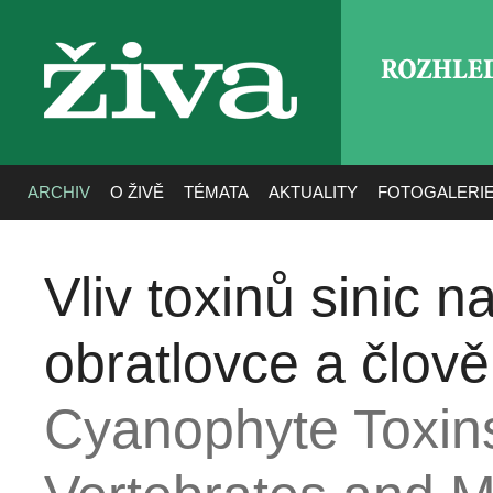
ROZHLE
živa
ARCHIV
O ŽIVĚ
TÉMATA
AKTUALITY
FOTOGALERI
Vliv toxinů sinic n
obratlovce a člov
Cyanophyte Toxin