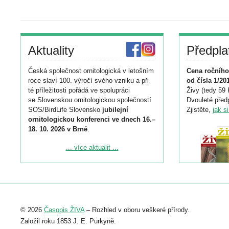
Aktuality
Předpla
Česká společnost ornitologická v letošním
Cena ročního
roce slaví 100. výročí svého vzniku a při
od čísla 1/20
té příležitosti pořádá ve spolupráci
Živy (tedy 59 
se Slovenskou ornitologickou společností
Dvouleté předp
SOS/BirdLife Slovensko
jubilejní
Zjistěte,
jak s
ornitologickou konferenci ve dnech 16.–
18. 10. 2026 v Brně
.
Podrobnější informace ke konferenci
... více aktualit ...
naleznete zde:
https://www.birdlife.cz/konference-2026/
Registrovat se můžete do 6. září.
Upozorňujeme, že termín pro odeslání
© 2026
Časopis ŽIVA
– Rozhled v oboru veškeré přírody.
abstraktu přihlášené přednášky nebo
posteru je už 30. června.
Založil roku 1853 J. E. Purkyně.