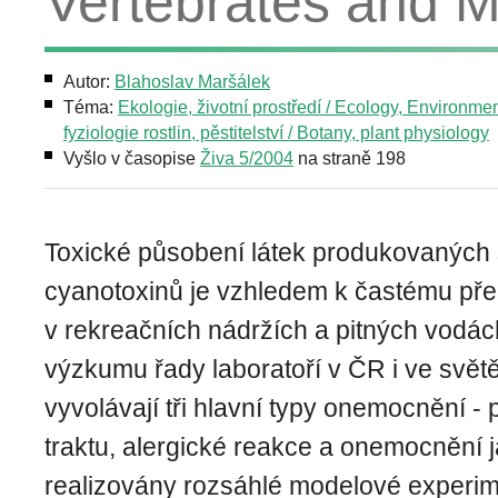
Vertebrates and 
Autor:
Blahoslav Maršálek
Téma:
Ekologie, životní prostředí / Ecology, Environme
fyziologie rostlin, pěstitelství / Botany, plant physiology
Vyšlo v časopise
Živa 5/2004
na straně 198
Toxické působení látek produkovaných 
cyanotoxinů je vzhledem k častému pře
v rekreačních nádržích a pitných vod
výzkumu řady laboratoří v ČR i ve svět
vyvolávají tři hlavní typy onemocnění -
traktu, alergické reakce a onemocnění ja
realizovány rozsáhlé modelové experi