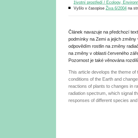
životní prostředí / Ecology, Enviro
Vyšlo v časopise
Živa 6/2004
na st
Článek navazuje na předchozí text
podmínky na Zemi a jejich změny v 
odpovědím rostlin na změny radiač
na změny v oblasti červeného zářen
Pozornost je také věnována rozdílů
This article develops the theme of 
conditions of the Earth and changes
reactions of plants to changes in rad
radiation spectrum, which signal th
responses of different species and