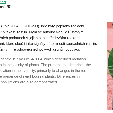
nment
raně 251
 (Živa 2004, 5: 201-203), kde byly popsány radiační
blízkosti rostlin. Nyní se autorka věnuje růstovým
ních podmínek v jejich okolí, především reakcím
í, které slouží jako signály přítomnosti sousedních rostlin.
m v míře odpovědi jednotlivých druhů i populací.
the text in Živa No. 4/2004, which described radiation
 in the vicinity of plants. The present text describes the
iation in their vicinity, primarily to changes in the red
e presence of neighbouring plants. Differences in
 populations are also demonstrated.