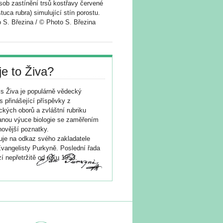
sob zastínění trsů kostřavy červené
tuca rubra) simulující stín porostu.
 S. Březina / © Photo S. Březina
je to Živa?
s Živa je populárně vědecký
s přinášející příspěvky z
ických oborů a zvláštní rubriku
nou výuce biologie se zaměřením
novější poznatky.
je na odkaz svého zakladatele
vangelisty Purkyně. Poslední řada
í nepřetržitě od roku 1953.