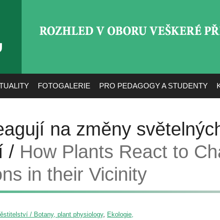
ROZHLED V OBORU VEŠ
TUALITY
FOTOGALERIE
PRO PEDAGOGY A STUDENTY
 reagují na změny světelný
í /
How Plants React to Ch
ns in their Vicinity
pěstitelství / Botany, plant physiology
,
Ekologie,