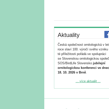
Aktuality
Česká společnost ornitologická v le
roce slaví 100. výročí svého vzniku 
té příležitosti pořádá ve spolupráci
se Slovenskou ornitologickou společ
SOS/BirdLife Slovensko
jubilejní
ornitologickou konferenci ve dnec
18. 10. 2026 v Brně
.
Podrobnější informace ke konferenc
... více aktualit ...
naleznete zde:
https://www.birdlife.cz/konference-2
Registrovat se můžete do 6. září.
Upozorňujeme, že termín pro odeslá