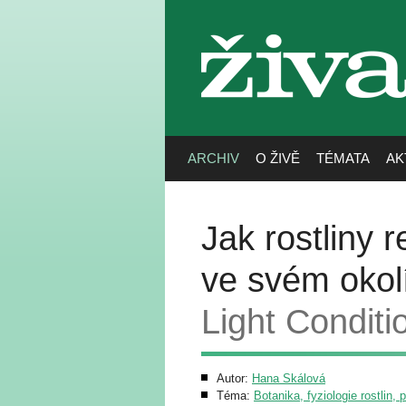
živa
ARCHIV
O ŽIVĚ
TÉMATA
AK
Jak rostliny
ve svém okol
Light Conditio
Autor:
Hana Skálová
Téma:
Botanika, fyziologie rostlin, 