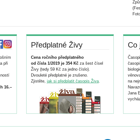
Způ
(Fes
Foto
Předplatné Živy
Co 
tošním
Cena ročního předplatného
Časopi
a při
od čísla 1/2019 je 354 Kč
za šest čísel
časopi
Živy (tedy 59 Kč za jedno číslo).
biolog
ností
Dvouleté předplatné je zrušeno.
věnova
Zjistěte,
jak si předplatit časopis Živa
.
na nej
h 16.–
Navazu
Jana E
vycház
i
026/
ní