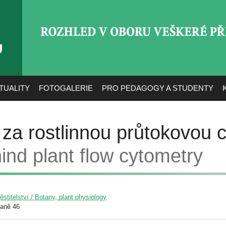
ROZHLED V OBORU VEŠ
TUALITY
FOTOGALERIE
PRO PEDAGOGY A STUDENTY
za rostlinnou průtokovou c
ind plant flow cytometry
pěstitelství / Botany, plant physiology
raně 46