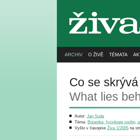
živa
ARCHIV
O ŽIVĚ
TÉMATA
AK
Co se skrývá 
What lies beh
Autor:
Jan Suda
Téma:
Botanika, fyziologie rostlin, 
Vyšlo v časopise
Živa 1/2005
na st