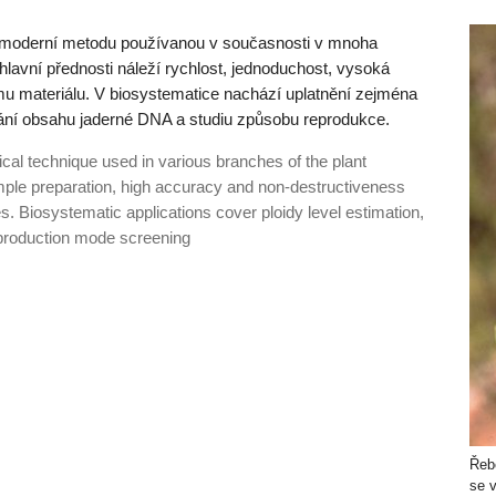
e moderní metodu používanou v současnosti v mnoha
 hlavní přednosti náleží rychlost, jednoduchost, vysoká
mu materiálu. V biosystematice nachází uplatnění zejména
ování obsahu jaderné DNA a studiu způsobu reprodukce.
cal technique used in various branches of the plant
mple preparation, high accuracy and non-destructiveness
s. Biosystematic applications cover ploidy level estimation,
production mode screening
Řebč
se 