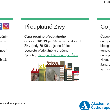
DNA
Předplatné Živy
Co 
tošním
Cena ročního předplatného
Časopi
a při
od čísla 1/2019 je 354 Kč
za šest čísel
časopi
Živy (tedy 59 Kč za jedno číslo).
biolog
ností
Dvouleté předplatné je zrušeno.
věnova
Zjistěte,
jak si předplatit časopis Živa
.
na nej
h 16.–
Navazu
Jana E
vycház
i
026/
ní
u veškeré přírody.
o