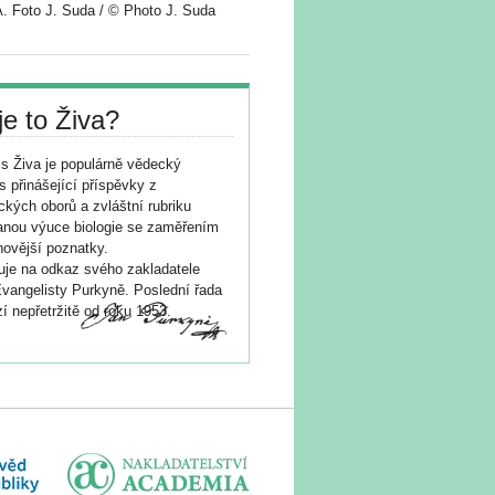
. Foto J. Suda / © Photo J. Suda
je to Živa?
s Živa je populárně vědecký
s přinášející příspěvky z
ických oborů a zvláštní rubriku
nou výuce biologie se zaměřením
novější poznatky.
je na odkaz svého zakladatele
vangelisty Purkyně. Poslední řada
í nepřetržitě od roku 1953.