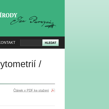
KERÉ PŘÍRODY
KONTAKT
ytometrií /
Článek v PDF ke stažení