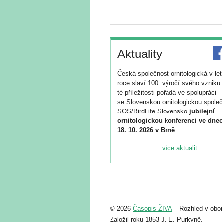
Aktuality
Česká společnost ornitologická v le
roce slaví 100. výročí svého vzniku 
té příležitosti pořádá ve spolupráci
se Slovenskou ornitologickou společ
SOS/BirdLife Slovensko
jubilejní
ornitologickou konferenci ve dnec
18. 10. 2026 v Brně
.
Podrobnější informace ke konferenc
... více aktualit ...
naleznete zde:
https://www.birdlife.cz/konference-2
Registrovat se můžete do 6. září.
Upozorňujeme, že termín pro odeslá
© 2026
Časopis ŽIVA
– Rozhled v obor
abstraktu přihlášené přednášky neb
posteru je už 30. června.
Založil roku 1853 J. E. Purkyně.