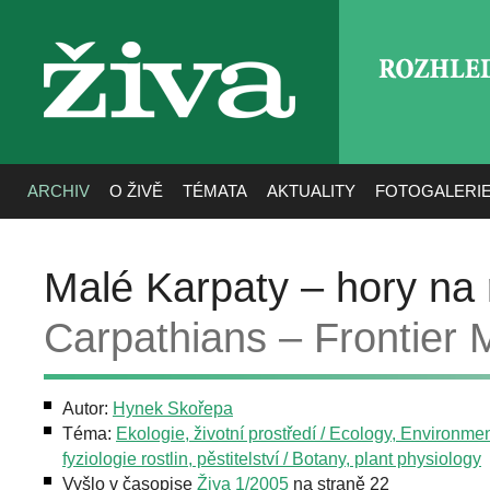
ROZHLE
živa
ARCHIV
O ŽIVĚ
TÉMATA
AKTUALITY
FOTOGALERI
Malé Karpaty – hory na 
Carpathians – Frontier 
Autor:
Hynek Skořepa
Téma:
Ekologie, životní prostředí / Ecology, Environme
fyziologie rostlin, pěstitelství / Botany, plant physiology
Vyšlo v časopise
Živa 1/2005
na straně 22