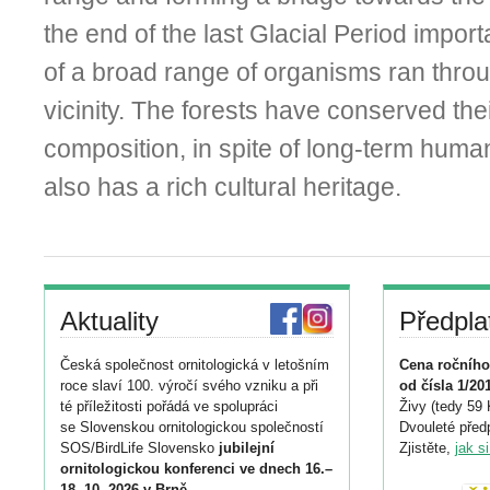
the end of the last Glacial Period impor
of a broad range of organisms ran throu
vicinity. The forests have conserved the
composition, in spite of long-term huma
also has a rich cultural heritage.
Aktuality
Předpla
Česká společnost ornitologická v letošním
Cena ročního
roce slaví 100. výročí svého vzniku a při
od čísla 1/20
té příležitosti pořádá ve spolupráci
Živy (tedy 59 
se Slovenskou ornitologickou společností
Dvouleté předp
SOS/BirdLife Slovensko
jubilejní
Zjistěte,
jak s
ornitologickou konferenci ve dnech 16.–
18. 10. 2026 v Brně
.