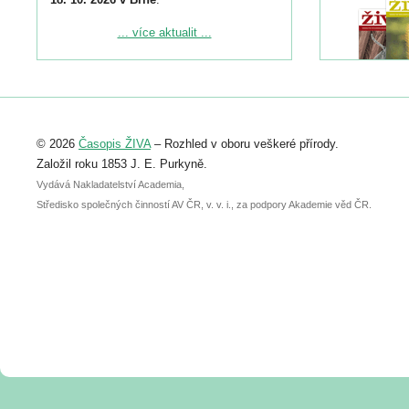
Podrobnější informace ke konferenci
... více aktualit ...
naleznete zde:
https://www.birdlife.cz/konference-2026/
Registrovat se můžete do 6. září.
Upozorňujeme, že termín pro odeslání
© 2026
Časopis ŽIVA
– Rozhled v oboru veškeré přírody.
abstraktu přihlášené přednášky nebo
posteru je už 30. června.
Založil roku 1853 J. E. Purkyně.
Vydává Nakladatelství Academia,
Středisko společných činností AV ČR, v. v. i., za podpory Akademie věd ČR.