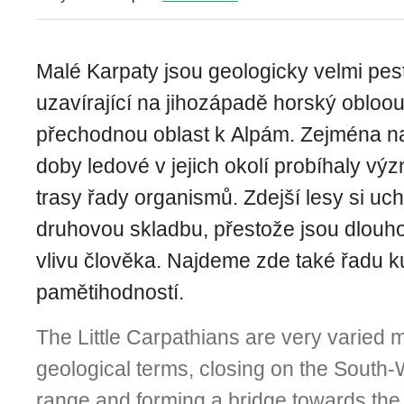
Malé Karpaty jsou geologicky velmi pes
uzavírající na jihozápadě horský obloou
přechodnou oblast k Alpám. Zejména na
doby ledové v jejich okolí probíhaly v
trasy řady organismů. Zdejší lesy si uc
druhovou skladbu, přestože jsou dlou
vlivu člověka. Najdeme zde také řadu k
pamětihodností.
The Little Carpathians are very varied 
geological terms, closing on the South
range and forming a bridge towards the 