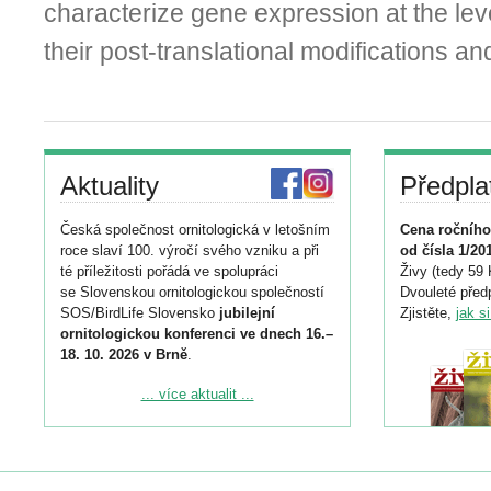
characterize gene expression at the leve
their post-translational modifications an
Aktuality
Předpla
Česká společnost ornitologická v letošním
Cena ročního
roce slaví 100. výročí svého vzniku a při
od čísla 1/20
té příležitosti pořádá ve spolupráci
Živy (tedy 59 
se Slovenskou ornitologickou společností
Dvouleté předp
SOS/BirdLife Slovensko
jubilejní
Zjistěte,
jak s
ornitologickou konferenci ve dnech 16.–
18. 10. 2026 v Brně
.
Podrobnější informace ke konferenci
... více aktualit ...
naleznete zde:
https://www.birdlife.cz/konference-2026/
Registrovat se můžete do 6. září.