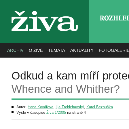
ROZHLE
živa
ARCHIV
O ŽIVĚ
TÉMATA
AKTUALITY
FOTOGALERI
Odkud a kam míří prot
Whence and Whither?
Autor:
Hana Kovářova
,
Ilja Trebichavský
,
Karel Bezouška
Vyšlo v časopise
Živa 1/2005
na straně 4