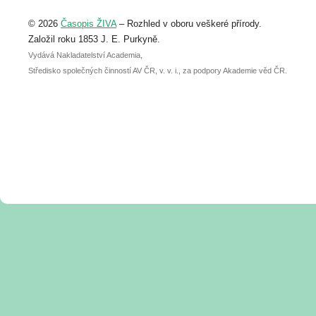
Upozorňujeme, že termín pro odeslání
© 2026
Časopis ŽIVA
– Rozhled v oboru veškeré přírody.
abstraktu přihlášené přednášky nebo
posteru je už 30. června.
Založil roku 1853 J. E. Purkyně.
Vydává Nakladatelství Academia,
Středisko společných činností AV ČR, v. v. i., za podpory Akademie věd ČR.