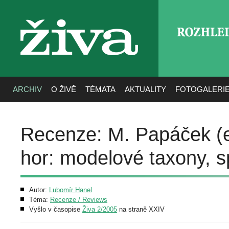
ROZHLE
živa
ARCHIV
O ŽIVĚ
TÉMATA
AKTUALITY
FOTOGALERI
Recenze: M. Papáček (e
hor: modelové taxony, s
Autor:
Lubomír Hanel
Téma:
Recenze / Reviews
Vyšlo v časopise
Živa 2/2005
na straně XXIV