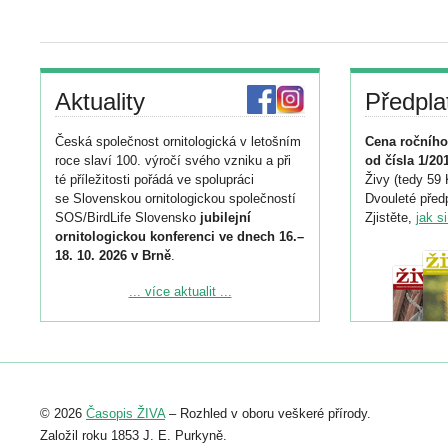
Aktuality
Předpla
Česká společnost ornitologická v letošním
Cena ročního
roce slaví 100. výročí svého vzniku a při
od čísla 1/20
té příležitosti pořádá ve spolupráci
Živy (tedy 59 
se Slovenskou ornitologickou společností
Dvouleté předp
SOS/BirdLife Slovensko
jubilejní
Zjistěte,
jak s
ornitologickou konferenci ve dnech 16.–
18. 10. 2026 v Brně
.
Podrobnější informace ke konferenci
... více aktualit ...
naleznete zde:
https://www.birdlife.cz/konference-2026/
Registrovat se můžete do 6. září.
Upozorňujeme, že termín pro odeslání
© 2026
Časopis ŽIVA
– Rozhled v oboru veškeré přírody.
abstraktu přihlášené přednášky nebo
posteru je už 30. června.
Založil roku 1853 J. E. Purkyně.