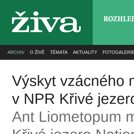
ROZHLE
živa
ARCHIV
O ŽIVĚ
TÉMATA
AKTUALITY
FOTOGALERI
Výskyt vzácného 
v NPR Křivé jezer
Ant Liometopum m