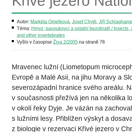
Křivé jezero Nati
Autor:
Markéta Omelková
,
Josef Chytil
,
Jiří Schlagham
Téma:
Hmyz, pavoukovci a ostatní bezobratlí / Insects,
and other invertebrates
Vyšlo v časopise
Živa 2/2005
na straně 76
Mravenec lužní (Liometopum microcephal
Evropě a Malé Asii, na jihu Moravy a S
severozápadní hranice svého areálu. 
v současnosti přežívá jen na několika l
v okolí řeky Dyje. Je vázán na zachovalé
s lužními lesy. Přiblížen výskyt a dosa
z biologie v rezervaci Křivé jezero v C