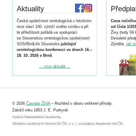
Aktuality
Předpla
Česká společnost ornitologická v letošním
Cena ročního
roce slaví 100. výročí svého vzniku a při
od čísla 1/20
té příležitosti pořádá ve spolupráci
Živy (tedy 59 
se Slovenskou ornitologickou společností
Dvouleté předp
SOS/BirdLife Slovensko
jubilejní
Zjistěte,
jak s
ornitologickou konferenci ve dnech 16.–
18. 10. 2026 v Brně
.
Podrobnější informace ke konferenci
... více aktualit ...
naleznete zde:
https://www.birdlife.cz/konference-2026/
Registrovat se můžete do 6. září.
Upozorňujeme, že termín pro odeslání
© 2026
Časopis ŽIVA
– Rozhled v oboru veškeré přírody.
abstraktu přihlášené přednášky nebo
posteru je už 30. června.
Založil roku 1853 J. E. Purkyně.
Vydává Nakladatelství Academia,
Středisko společných činností AV ČR, v. v. i., za podpory Akademie věd ČR.