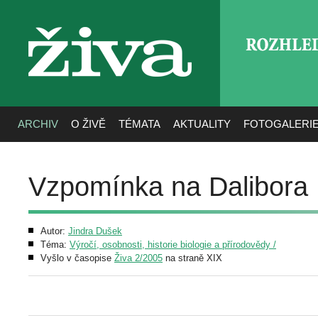
ROZHLE
živa
ARCHIV
O ŽIVĚ
TÉMATA
AKTUALITY
FOTOGALERI
Vzpomínka na Dalibora
Autor:
Jindra Dušek
Téma:
Výročí, osobnosti, historie biologie a přírodovědy /
Vyšlo v časopise
Živa 2/2005
na straně XIX