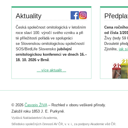
Aktuality
Předpla
Česká společnost ornitologická v letošním
Cena ročního
roce slaví 100. výročí svého vzniku a při
od čísla 1/20
té příležitosti pořádá ve spolupráci
Živy (tedy 59 
se Slovenskou ornitologickou společností
Dvouleté předp
SOS/BirdLife Slovensko
jubilejní
Zjistěte,
jak s
ornitologickou konferenci ve dnech 16.–
18. 10. 2026 v Brně
.
Podrobnější informace ke konferenci
... více aktualit ...
naleznete zde:
https://www.birdlife.cz/konference-2026/
Registrovat se můžete do 6. září.
Upozorňujeme, že termín pro odeslání
© 2026
Časopis ŽIVA
– Rozhled v oboru veškeré přírody.
abstraktu přihlášené přednášky nebo
posteru je už 30. června.
Založil roku 1853 J. E. Purkyně.
Vydává Nakladatelství Academia,
Středisko společných činností AV ČR, v. v. i., za podpory Akademie věd ČR.