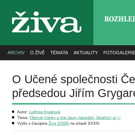
ROZHLE
živa
ARCHIV
O ŽIVĚ
TÉMATA
AKTUALITY
FOTOGALERI
O Učené společnosti Čes
předsedou Jiřím Gryga
Autor:
Ludmila Krupková
Téma:
Obecné články a jiné obory (geovědy, lékařství aj.) /
Vyšlo v časopise
Živa 3/2005
na straně XXXIII