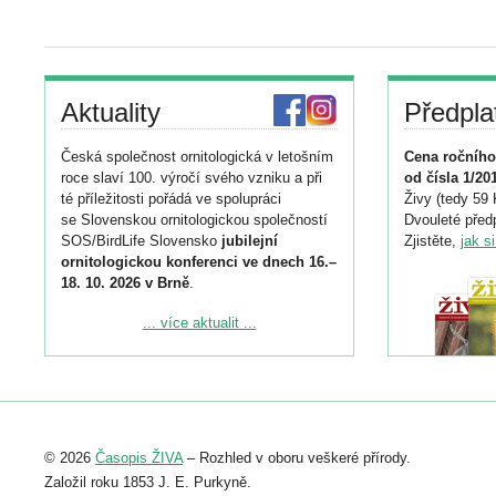
Aktuality
Předpla
Česká společnost ornitologická v letošním
Cena ročního
roce slaví 100. výročí svého vzniku a při
od čísla 1/20
té příležitosti pořádá ve spolupráci
Živy (tedy 59 
se Slovenskou ornitologickou společností
Dvouleté předp
SOS/BirdLife Slovensko
jubilejní
Zjistěte,
jak s
ornitologickou konferenci ve dnech 16.–
18. 10. 2026 v Brně
.
Podrobnější informace ke konferenci
... více aktualit ...
naleznete zde:
https://www.birdlife.cz/konference-2026/
Registrovat se můžete do 6. září.
Upozorňujeme, že termín pro odeslání
© 2026
Časopis ŽIVA
– Rozhled v oboru veškeré přírody.
abstraktu přihlášené přednášky nebo
posteru je už 30. června.
Založil roku 1853 J. E. Purkyně.