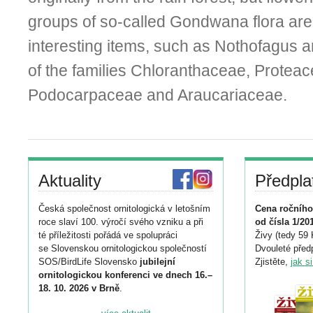
groups of so-called Gondwana flora are
interesting items, such as Nothofagus 
of the families Chloranthaceae, Protea
Podocarpaceae and Araucariaceae.
Aktuality
Předpla
Česká společnost ornitologická v letošním
Cena ročního
roce slaví 100. výročí svého vzniku a při
od čísla 1/20
té příležitosti pořádá ve spolupráci
Živy (tedy 59 
se Slovenskou ornitologickou společností
Dvouleté předp
SOS/BirdLife Slovensko
jubilejní
Zjistěte,
jak s
ornitologickou konferenci ve dnech 16.–
18. 10. 2026 v Brně
.
Podrobnější informace ke konferenci