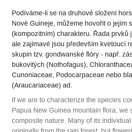
Podíváme-li se na druhové složení hors
Nové Guineje, můžeme hovořit o jejím
(kompozitním) charakteru. Řada prvků j
ale zajímavé jsou především kvetoucí re
skupin tzv. gondwanské flóry - např. zás
bukovitých (Nothofagus), Chloranthace
Cunoniaceae, Podocarpaceae nebo bla
(Araucariaceae) ad.
If we are to characterize the species co
Papua New Guinea mountain flora, we s
composite nature. Many of its individu
originally from the rain forest, but flower