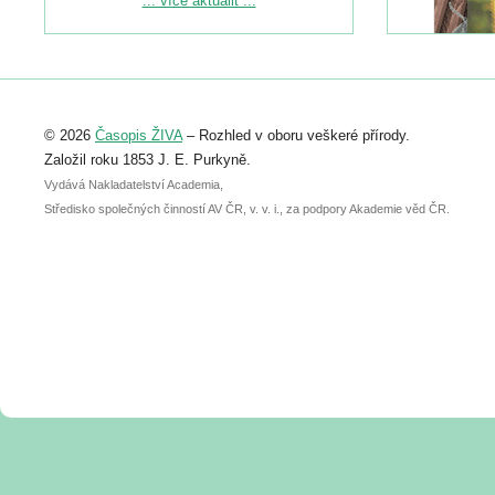
... více aktualit ...
naleznete zde:
https://www.birdlife.cz/konference-2026/
Registrovat se můžete do 6. září.
Upozorňujeme, že termín pro odeslání
© 2026
Časopis ŽIVA
– Rozhled v oboru veškeré přírody.
abstraktu přihlášené přednášky nebo
posteru je už 30. června.
Založil roku 1853 J. E. Purkyně.
Vydává Nakladatelství Academia,
Středisko společných činností AV ČR, v. v. i., za podpory Akademie věd ČR.