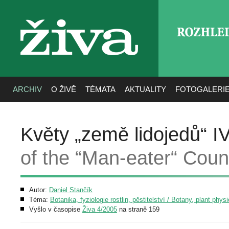
ROZHLE
živa
ARCHIV
O ŽIVĚ
TÉMATA
AKTUALITY
FOTOGALERI
Květy „země lidojedů“ I
of the “Man-eater“ Count
Autor:
Daniel Stančík
Téma:
Botanika, fyziologie rostlin, pěstitelství / Botany, plant phys
Vyšlo v časopise
Živa 4/2005
na straně 159