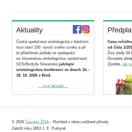
Aktuality
Předpla
Česká společnost ornitologická v letošním
Cena ročního
roce slaví 100. výročí svého vzniku a při
od čísla 1/20
té příležitosti pořádá ve spolupráci
Živy (tedy 59 
se Slovenskou ornitologickou společností
Dvouleté předp
SOS/BirdLife Slovensko
jubilejní
Zjistěte,
jak s
ornitologickou konferenci ve dnech 16.–
18. 10. 2026 v Brně
.
Podrobnější informace ke konferenci
... více aktualit ...
naleznete zde:
https://www.birdlife.cz/konference-2026/
Registrovat se můžete do 6. září.
Upozorňujeme, že termín pro odeslání
© 2026
Časopis ŽIVA
– Rozhled v oboru veškeré přírody.
abstraktu přihlášené přednášky nebo
posteru je už 30. června.
Založil roku 1853 J. E. Purkyně.