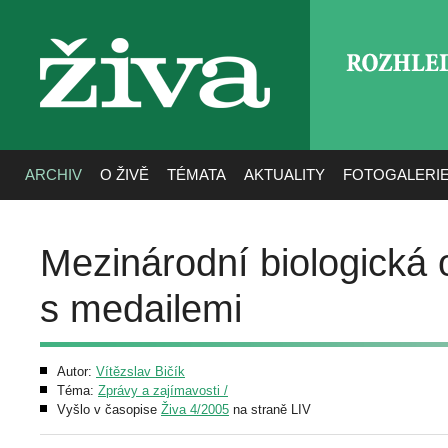
ROZHLE
živa
ARCHIV
O ŽIVĚ
TÉMATA
AKTUALITY
FOTOGALERI
Mezinárodní biologická 
s medailemi
Autor:
Vítězslav Bičík
Téma:
Zprávy a zajímavosti /
Vyšlo v časopise
Živa 4/2005
na straně LIV