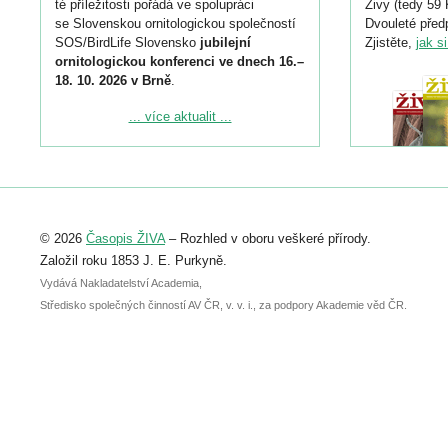
té příležitosti pořádá ve spolupráci
Živy (tedy 59 
se Slovenskou ornitologickou společností
Dvouleté předp
SOS/BirdLife Slovensko
jubilejní
Zjistěte,
jak s
ornitologickou konferenci ve dnech 16.–
18. 10. 2026 v Brně
.
Podrobnější informace ke konferenci
... více aktualit ...
naleznete zde:
https://www.birdlife.cz/konference-2026/
Registrovat se můžete do 6. září.
Upozorňujeme, že termín pro odeslání
© 2026
Časopis ŽIVA
– Rozhled v oboru veškeré přírody.
abstraktu přihlášené přednášky nebo
posteru je už 30. června.
Založil roku 1853 J. E. Purkyně.
Vydává Nakladatelství Academia,
Středisko společných činností AV ČR, v. v. i., za podpory Akademie věd ČR.