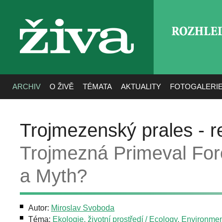
ROZHLE
živa
ARCHIV
O ŽIVĚ
TÉMATA
AKTUALITY
FOTOGALERI
Trojmezenský prales - r
Trojmezná Primeval Fore
a Myth?
Autor:
Miroslav Svoboda
Téma:
Ekologie, životní prostředí / Ecology, Environme