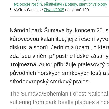
fyziologie rostlin, pěstitelství / Botany, plant physiology
Vyšlo v časopise
Živa 4/2005
na straně 190
Národní park Šumava byl koncem 20. s
kůrovcovou kalamitou, jejíž řešení vyv
diskusí a sporů. Jedním z území, o kter
zda jsou v něm přípustné lidské zásahy,
Trojmezná. Autor přibližuje pralesovitý 
původních horských smrkových lesů a z
středoevropský smrkový prales.
The Šumava/Bohemian Forest National
suffering from bark beetle plagues sinc