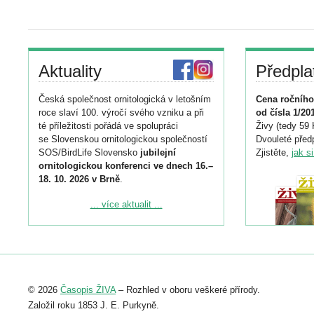
Aktuality
Předpla
Česká společnost ornitologická v letošním
Cena ročního
roce slaví 100. výročí svého vzniku a při
od čísla 1/20
té příležitosti pořádá ve spolupráci
Živy (tedy 59 
se Slovenskou ornitologickou společností
Dvouleté předp
SOS/BirdLife Slovensko
jubilejní
Zjistěte,
jak s
ornitologickou konferenci ve dnech 16.–
18. 10. 2026 v Brně
.
Podrobnější informace ke konferenci
... více aktualit ...
naleznete zde:
https://www.birdlife.cz/konference-2026/
Registrovat se můžete do 6. září.
Upozorňujeme, že termín pro odeslání
© 2026
Časopis ŽIVA
– Rozhled v oboru veškeré přírody.
abstraktu přihlášené přednášky nebo
posteru je už 30. června.
Založil roku 1853 J. E. Purkyně.