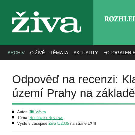
ROZHLE
živa
ARCHIV
O ŽIVĚ
TÉMATA
AKTUALITY
FOTOGALERI
Odpověď na recenzi: Kla
území Prahy na základě 
Autor:
Jiří Vávra
Téma:
Recenze / Reviews
Vyšlo v časopise
Živa 5/2005
na straně LXIII