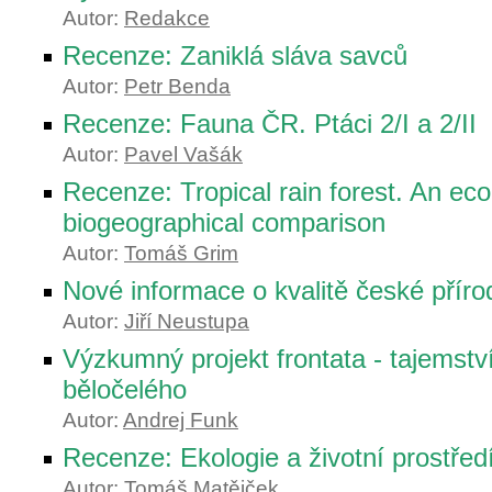
Autor:
Redakce
Recenze: Zaniklá sláva savců
Autor:
Petr Benda
Recenze: Fauna ČR. Ptáci 2/I a 2/II
Autor:
Pavel Vašák
Recenze: Tropical rain forest. An eco
biogeographical comparison
Autor:
Tomáš Grim
Nové informace o kvalitě české přír
Autor:
Jiří Neustupa
Výzkumný projekt frontata - tajemst
běločelého
Autor:
Andrej Funk
Recenze: Ekologie a životní prostřed
Autor:
Tomáš Matějček