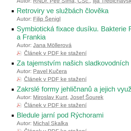
Autor:
RNDr. Petr Šíma, CSc.
,
Ilja Trebichavs
Retroviry ve službách člověka
Autor:
Filip Šenigl
Symbiotická fixace dusíku. Bakterie R
a Frankia
Autor:
Jana Möllerová
Článek v PDF ke stažení
Za tajemstvím našich sladkovodních
Autor:
Pavel Kučera
Článek v PDF ke stažení
Zakrslé formy jehličnanů a jejich využ
Autor:
Miroslav Kunt
,
Josef Šourek
Článek v PDF ke stažení
Bledule jarní pod Rýchorami
Autor:
Michal Skalka