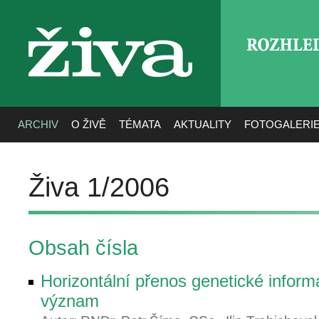
ROZHLE
živa
ARCHIV
O ŽIVĚ
TÉMATA
AKTUALITY
FOTOGALERI
Živa 1/2006
Obsah čísla
Horizontální přenos genetické inform
význam