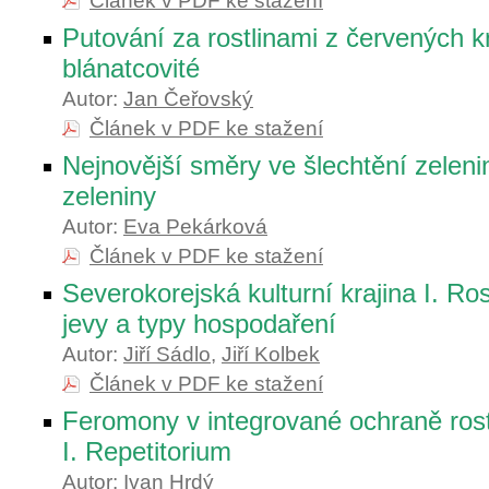
Článek v PDF ke stažení
Putování za rostlinami z červených k
blánatcovité
Autor:
Jan Čeřovský
Článek v PDF ke stažení
Nejnovější směry ve šlechtění zeleni
zeleniny
Autor:
Eva Pekárková
Článek v PDF ke stažení
Severokorejská kulturní krajina I. Rost
jevy a typy hospodaření
Autor:
Jiří Sádlo
,
Jiří Kolbek
Článek v PDF ke stažení
Feromony v integrované ochraně rost
I. Repetitorium
Autor:
Ivan Hrdý