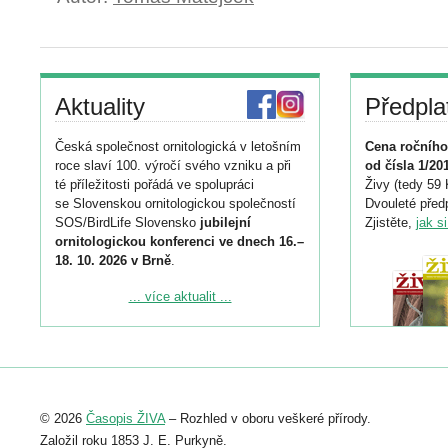
Aktuality
Předpla
Česká společnost ornitologická v letošním
Cena ročního
roce slaví 100. výročí svého vzniku a při
od čísla 1/20
té příležitosti pořádá ve spolupráci
Živy (tedy 59 
se Slovenskou ornitologickou společností
Dvouleté předp
SOS/BirdLife Slovensko
jubilejní
Zjistěte,
jak s
ornitologickou konferenci ve dnech 16.–
18. 10. 2026 v Brně
.
Podrobnější informace ke konferenci
... více aktualit ...
naleznete zde:
https://www.birdlife.cz/konference-2026/
Registrovat se můžete do 6. září.
Upozorňujeme, že termín pro odeslání
© 2026
Časopis ŽIVA
– Rozhled v oboru veškeré přírody.
abstraktu přihlášené přednášky nebo
posteru je už 30. června.
Založil roku 1853 J. E. Purkyně.