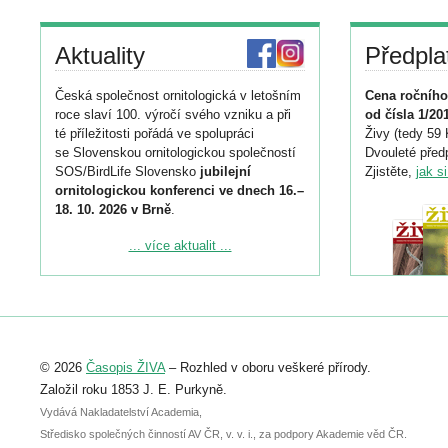
Aktuality
Předpla
Česká společnost ornitologická v letošním
Cena ročního
roce slaví 100. výročí svého vzniku a při
od čísla 1/20
té příležitosti pořádá ve spolupráci
Živy (tedy 59 
se Slovenskou ornitologickou společností
Dvouleté předp
SOS/BirdLife Slovensko
jubilejní
Zjistěte,
jak s
ornitologickou konferenci ve dnech 16.–
18. 10. 2026 v Brně
.
Podrobnější informace ke konferenci
... více aktualit ...
naleznete zde:
https://www.birdlife.cz/konference-2026/
Registrovat se můžete do 6. září.
Upozorňujeme, že termín pro odeslání
© 2026
Časopis ŽIVA
– Rozhled v oboru veškeré přírody.
abstraktu přihlášené přednášky nebo
posteru je už 30. června.
Založil roku 1853 J. E. Purkyně.
Vydává Nakladatelství Academia,
Středisko společných činností AV ČR, v. v. i., za podpory Akademie věd ČR.