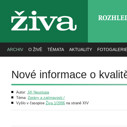
ROZHLE
živa
ARCHIV
O ŽIVĚ
TÉMATA
AKTUALITY
FOTOGALERI
Nové informace o kvalit
Autor:
Jiří Neustupa
Téma:
Zprávy a zajímavosti /
Vyšlo v časopise
Živa 1/2006
na straně XIV