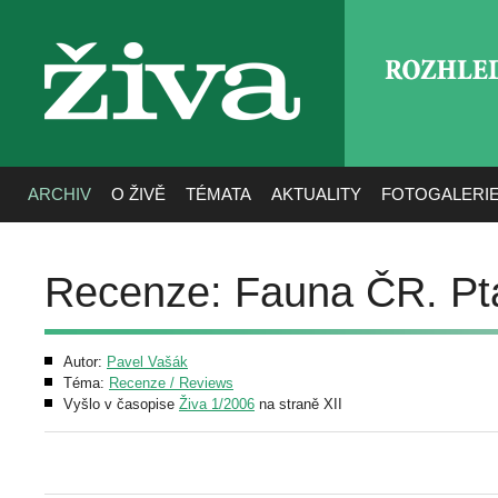
ROZHLE
živa
ARCHIV
O ŽIVĚ
TÉMATA
AKTUALITY
FOTOGALERI
Recenze: Fauna ČR. Ptác
Autor:
Pavel Vašák
Téma:
Recenze / Reviews
Vyšlo v časopise
Živa 1/2006
na straně XII