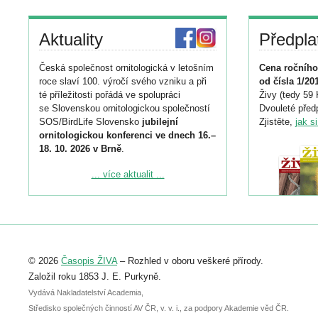
Aktuality
Předpla
Česká společnost ornitologická v letošním
Cena ročního
roce slaví 100. výročí svého vzniku a při
od čísla 1/20
té příležitosti pořádá ve spolupráci
Živy (tedy 59 
se Slovenskou ornitologickou společností
Dvouleté předp
SOS/BirdLife Slovensko
jubilejní
Zjistěte,
jak s
ornitologickou konferenci ve dnech 16.–
18. 10. 2026 v Brně
.
Podrobnější informace ke konferenci
... více aktualit ...
naleznete zde:
https://www.birdlife.cz/konference-2026/
Registrovat se můžete do 6. září.
Upozorňujeme, že termín pro odeslání
© 2026
Časopis ŽIVA
– Rozhled v oboru veškeré přírody.
abstraktu přihlášené přednášky nebo
posteru je už 30. června.
Založil roku 1853 J. E. Purkyně.
Vydává Nakladatelství Academia,
Středisko společných činností AV ČR, v. v. i., za podpory Akademie věd ČR.