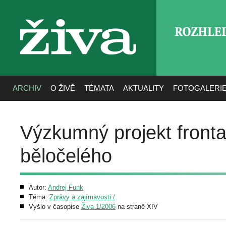
ROZHLE
živa
ARCHIV
O ŽIVĚ
TÉMATA
AKTUALITY
FOTOGALERI
Výzkumný projekt fronta
běločelého
Autor:
Andrej Funk
Téma:
Zprávy a zajímavosti /
Vyšlo v časopise
Živa 1/2006
na straně XIV