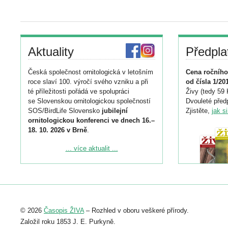
Aktuality
Předpla
Česká společnost ornitologická v letošním
Cena ročního
roce slaví 100. výročí svého vzniku a při
od čísla 1/20
té příležitosti pořádá ve spolupráci
Živy (tedy 59 
se Slovenskou ornitologickou společností
Dvouleté předp
SOS/BirdLife Slovensko
jubilejní
Zjistěte,
jak s
ornitologickou konferenci ve dnech 16.–
18. 10. 2026 v Brně
.
Podrobnější informace ke konferenci
... více aktualit ...
naleznete zde:
https://www.birdlife.cz/konference-2026/
Registrovat se můžete do 6. září.
Upozorňujeme, že termín pro odeslání
© 2026
Časopis ŽIVA
– Rozhled v oboru veškeré přírody.
abstraktu přihlášené přednášky nebo
posteru je už 30. června.
Založil roku 1853 J. E. Purkyně.