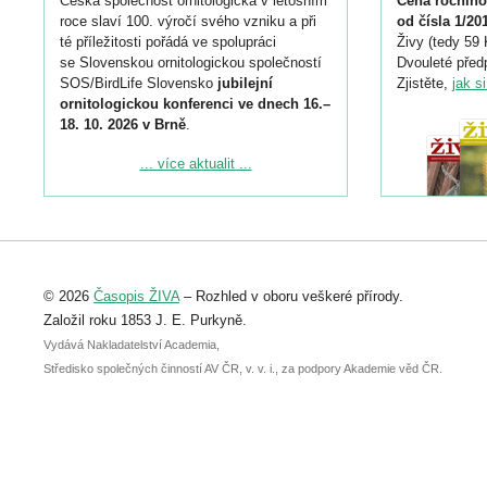
Česká společnost ornitologická v letošním
Cena ročního
roce slaví 100. výročí svého vzniku a při
od čísla 1/20
té příležitosti pořádá ve spolupráci
Živy (tedy 59 
se Slovenskou ornitologickou společností
Dvouleté předp
SOS/BirdLife Slovensko
jubilejní
Zjistěte,
jak s
ornitologickou konferenci ve dnech 16.–
18. 10. 2026 v Brně
.
Podrobnější informace ke konferenci
... více aktualit ...
naleznete zde:
https://www.birdlife.cz/konference-2026/
Registrovat se můžete do 6. září.
Upozorňujeme, že termín pro odeslání
© 2026
Časopis ŽIVA
– Rozhled v oboru veškeré přírody.
abstraktu přihlášené přednášky nebo
posteru je už 30. června.
Založil roku 1853 J. E. Purkyně.
Vydává Nakladatelství Academia,
Středisko společných činností AV ČR, v. v. i., za podpory Akademie věd ČR.