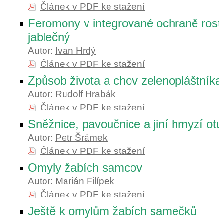
Článek v PDF ke stažení
Feromony v integrované ochraně rostl
jablečný
Autor:
Ivan Hrdý
Článek v PDF ke stažení
Způsob života a chov zelenopláštník
Autor:
Rudolf Hrabák
Článek v PDF ke stažení
Sněžnice, pavoučnice a jiní hmyzí otu
Autor:
Petr Šrámek
Článek v PDF ke stažení
Omyly žabích samcov
Autor:
Marián Filípek
Článek v PDF ke stažení
Ještě k omylům žabích samečků