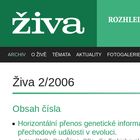
ROZHLE
živa
ARCHIV
O ŽIVĚ
TÉMATA
AKTUALITY
FOTOGALERI
Živa 2/2006
Obsah čísla
Horizontální přenos genetické inform
přechodové události v evoluci.