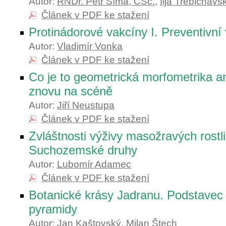
Autor:
RNDr. Petr Šíma, CSc.
,
Ilja Trebichavs
Článek v PDF ke stažení
Protinádorové vakcíny I. Preventivní
Autor:
Vladimír Vonka
Článek v PDF ke stažení
Co je to geometrická morfometrika a
znovu na scéně
Autor:
Jiří Neustupa
Článek v PDF ke stažení
Zvláštnosti výživy masožravých rostli
Suchozemské druhy
Autor:
Lubomír Adamec
Článek v PDF ke stažení
Botanické krásy Jadranu. Podstavec 
pyramidy
Autor:
Jan Kaštovský
,
Milan Štech