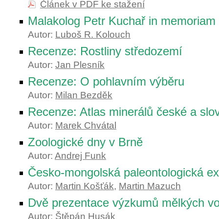
Článek v PDF ke stažení
Malakolog Petr Kuchař in memoriam
Autor:
Luboš R. Kolouch
Recenze: Rostliny středozemí
Autor:
Jan Plesník
Recenze: O pohlavním výběru
Autor:
Milan Bezděk
Recenze: Atlas minerálů české a slo
Autor:
Marek Chvátal
Zoologické dny v Brně
Autor:
Andrej Funk
Česko-mongolská paleontologická ex
Autor:
Martin Košťák
,
Martin Mazuch
Dvě prezentace výzkumů mělkých v
Autor:
Štěpán Husák