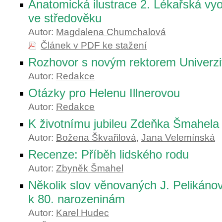
Anatomická ilustrace 2. Lékařská vy
ve středověku
Autor:
Magdalena Chumchalová
Článek v PDF ke stažení
Rozhovor s novým rektorem Univerzi
Autor:
Redakce
Otázky pro Helenu Illnerovou
Autor:
Redakce
K životnímu jubileu Zdeňka Šmahela
Autor:
Božena Škvařilová
,
Jana Velemínská
Recenze: Příběh lidského rodu
Autor:
Zbyněk Šmahel
Několik slov věnovaných J. Pelikánov
k 80. narozeninám
Autor:
Karel Hudec