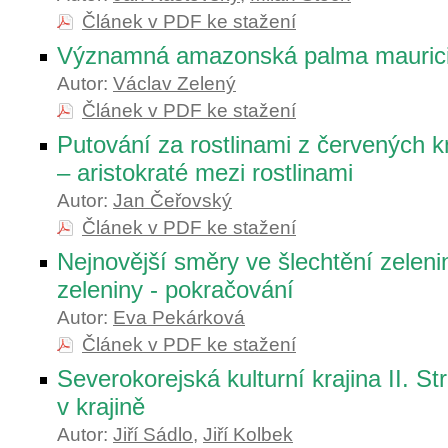
Článek v PDF ke stažení
Významná amazonská palma mauricie
Autor:
Václav Zelený
Článek v PDF ke stažení
Putování za rostlinami z červených k
– aristokraté mezi rostlinami
Autor:
Jan Čeřovský
Článek v PDF ke stažení
Nejnovější směry ve šlechtění zeleni
zeleniny - pokračování
Autor:
Eva Pekárková
Článek v PDF ke stažení
Severokorejská kulturní krajina II. St
v krajině
Autor:
Jiří Sádlo
,
Jiří Kolbek