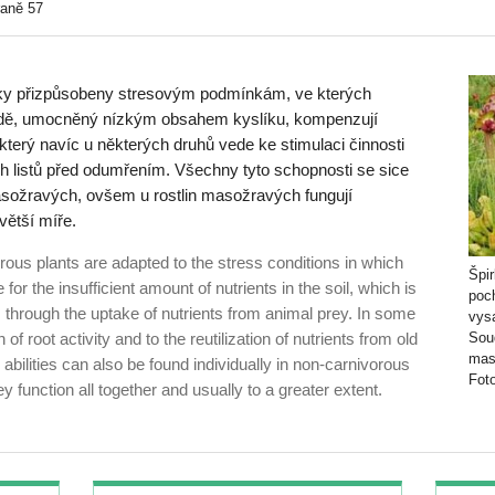
raně 57
icky přizpůsobeny stresovým podmínkám, ve kterých
 půdě, umocněný nízkým obsahem kyslíku, kompenzují
 který navíc u některých druhů vede ke stimulaci činnosti
rých listů před odumřením. Všechny tyto schopnosti se sice
emasožravých, ovšem u rostlin masožravých fungují
větší míře.
rous plants are adapted to the stress conditions in which
Špir
or the insufficient amount of nutrients in the soil, which is
poch
through the uptake of nutrients from animal prey. In some
vys
 of root activity and to the reutilization of nutrients from old
Sou
mas
 abilities can also be found individually in non-carnivorous
Fot
ey function all together and usually to a greater extent.