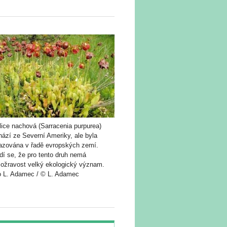
lice nachová (Sarracenia purpurea)
ází ze Severní Ameriky, ale byla
azována v řadě evropských zemí.
dí se, že pro tento druh nemá
ožravost velký ekologický význam.
o L. Adamec / © L. Adamec