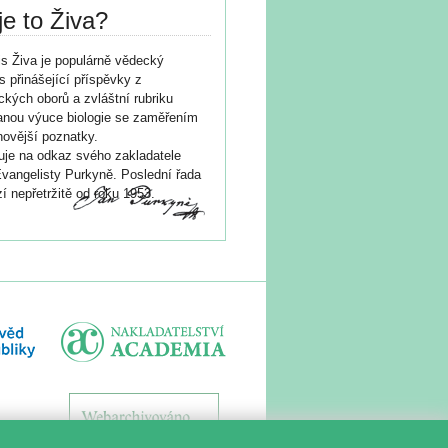
je to Živa?
s Živa je populárně vědecký
s přinášející příspěvky z
ických oborů a zvláštní rubriku
nou výuce biologie se zaměřením
novější poznatky.
je na odkaz svého zakladatele
vangelisty Purkyně. Poslední řada
í nepřetržitě od roku 1953.