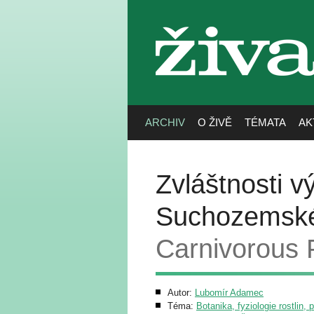
živa
ARCHIV
O ŽIVĚ
TÉMATA
AK
Zvláštnosti v
Suchozemské
Carnivorous P
Autor:
Lubomír Adamec
Téma:
Botanika, fyziologie rostlin, 