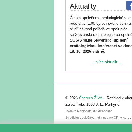
Aktuality
Česká společnost ornitologická v le
roce slaví 100. výročí svého vzniku 
té příležitosti pořádá ve spolupráci
se Slovenskou ornitologickou společ
SOS/BirdLife Slovensko
jubilejní
ornitologickou konferenci ve dnec
18. 10. 2026 v Brně
.
Podrobnější informace ke konferenc
... více aktualit ...
naleznete zde:
https://www.birdlife.cz/konference-2
Registrovat se můžete do 6. září.
Upozorňujeme, že termín pro odeslá
© 2026
Časopis ŽIVA
– Rozhled v obor
abstraktu přihlášené přednášky neb
posteru je už 30. června.
Založil roku 1853 J. E. Purkyně.
Vydává Nakladatelství Academia,
Středisko společných činností AV ČR, v. v. i.