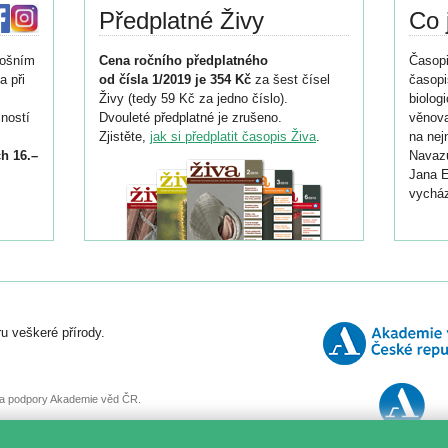
Předplatné Živy
Co 
tošním
Cena ročního předplatného
Časopi
a při
od čísla 1/2019 je 354 Kč
za šest čísel
časopi
Živy (tedy 59 Kč za jedno číslo).
biolog
ností
Dvouleté předplatné je zrušeno.
věnova
Zjistěte,
jak si předplatit časopis Živa
.
na nej
h 16.–
Navazu
Jana E
vycház
i
026/
ní
u veškeré přírody.
o
, za podpory Akademie věd ČR.