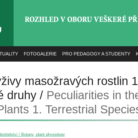
ROZHLED V OBORU VEŠ
TUALITY
FOTOGALERIE
PRO PEDAGOGY A STUDENTY
ýživy masožravých rostlin 1
 druhy /
Peculiarities in th
lants 1. Terrestrial Specie
pěstitelství / Botany, plant physiology