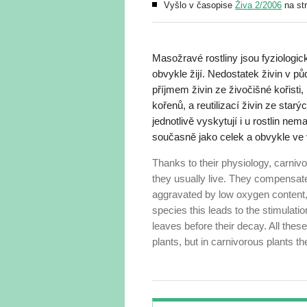
Vyšlo v časopise
Živa 2/2006
na st
Masožravé rostliny jsou fyziolog
obvykle žijí. Nedostatek živin v
příjmem živin ze živočišné kořisti,
kořenů, a reutilizací živin ze sta
jednotlivě vyskytují i u rostlin n
současně jako celek a obvykle ve 
Thanks to their physiology, carnivo
they usually live. They compensate f
aggravated by low oxygen content, 
species this leads to the stimulation
leaves before their decay. All these
plants, but in carnivorous plants th