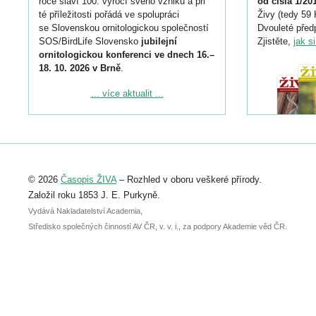
roce slaví 100. výročí svého vzniku a při
od čísla 1/20
té příležitosti pořádá ve spolupráci
Živy (tedy 59 
se Slovenskou ornitologickou společností
Dvouleté předp
SOS/BirdLife Slovensko
jubilejní
Zjistěte,
jak s
ornitologickou konferenci ve dnech 16.–
18. 10. 2026 v Brně
.
Podrobnější informace ke konferenci
... více aktualit ...
naleznete zde:
https://www.birdlife.cz/konference-2026/
Registrovat se můžete do 6. září.
Upozorňujeme, že termín pro odeslání
© 2026
Časopis ŽIVA
– Rozhled v oboru veškeré přírody.
abstraktu přihlášené přednášky nebo
posteru je už 30. června.
Založil roku 1853 J. E. Purkyně.
Vydává Nakladatelství Academia,
Středisko společných činností AV ČR, v. v. i., za podpory Akademie věd ČR.