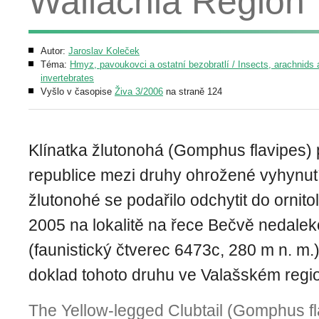
Wallachia Region
Autor:
Jaroslav Koleček
Téma:
Hmyz, pavoukovci a ostatní bezobratlí / Insects, arachnids 
invertebrates
Vyšlo v časopise
Živa 3/2006
na straně 124
Klínatka žlutonohá (Gomphus flavipes) 
republice mezi druhy ohrožené vyhynutí
žlutonohé se podařilo odchytit do ornitol
2005 na lokalitě na řece Bečvě nedale
(faunistický čtverec 6473c, 280 m n. m.)
doklad tohoto druhu ve Valašském regi
The Yellow-legged Clubtail (Gomphus fl