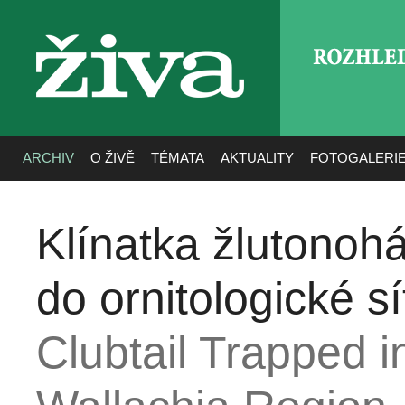
ROZHLE
živa
ARCHIV
O ŽIVĚ
TÉMATA
AKTUALITY
FOTOGALERI
Klínatka žlutonoh
do ornitologické sí
Clubtail Trapped in