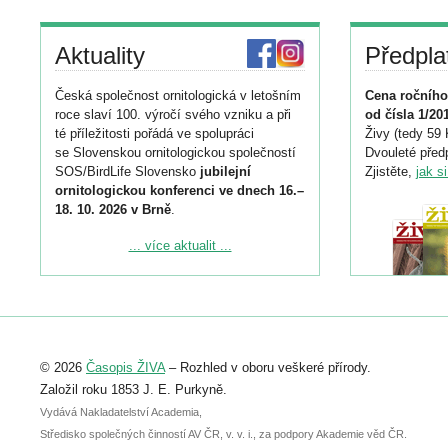
Aktuality
Předpla
Česká společnost ornitologická v letošním
Cena ročního
roce slaví 100. výročí svého vzniku a při
od čísla 1/20
té příležitosti pořádá ve spolupráci
Živy (tedy 59 
se Slovenskou ornitologickou společností
Dvouleté předp
SOS/BirdLife Slovensko
jubilejní
Zjistěte,
jak s
ornitologickou konferenci ve dnech 16.–
18. 10. 2026 v Brně
.
Podrobnější informace ke konferenci
... více aktualit ...
naleznete zde:
https://www.birdlife.cz/konference-2026/
Registrovat se můžete do 6. září.
Upozorňujeme, že termín pro odeslání
© 2026
Časopis ŽIVA
– Rozhled v oboru veškeré přírody.
abstraktu přihlášené přednášky nebo
posteru je už 30. června.
Založil roku 1853 J. E. Purkyně.
Vydává Nakladatelství Academia,
Středisko společných činností AV ČR, v. v. i., za podpory Akademie věd ČR.