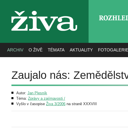
ROZHLE
živa
ARCHIV
O ŽIVĚ
TÉMATA
AKTUALITY
FOTOGALERI
Zaujalo nás: Zemědělstv
Autor:
Jan Plesník
Téma:
Zprávy a zajímavosti /
Vyšlo v časopise
Živa 3/2006
na straně XXXVIII