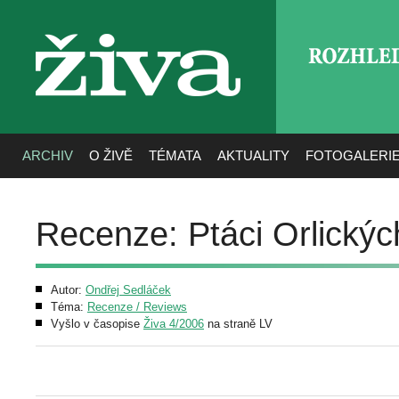
ROZHLE
živa
ARCHIV
O ŽIVĚ
TÉMATA
AKTUALITY
FOTOGALERI
Recenze: Ptáci Orlickýc
Autor:
Ondřej Sedláček
Téma:
Recenze / Reviews
Vyšlo v časopise
Živa 4/2006
na straně LV