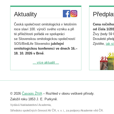
Aktuality
Předpla
Česká společnost ornitologická v letošním
Cena ročního
roce slaví 100. výročí svého vzniku a při
od čísla 1/20
té příležitosti pořádá ve spolupráci
Živy (tedy 59 
se Slovenskou ornitologickou společností
Dvouleté předp
SOS/BirdLife Slovensko
jubilejní
Zjistěte,
jak s
ornitologickou konferenci ve dnech 16.–
18. 10. 2026 v Brně
.
Podrobnější informace ke konferenci
... více aktualit ...
naleznete zde:
https://www.birdlife.cz/konference-2026/
Registrovat se můžete do 6. září.
Upozorňujeme, že termín pro odeslání
© 2026
Časopis ŽIVA
– Rozhled v oboru veškeré přírody.
abstraktu přihlášené přednášky nebo
posteru je už 30. června.
Založil roku 1853 J. E. Purkyně.
Vydává Nakladatelství Academia,
Středisko společných činností AV ČR, v. v. i., za podpory Akademie věd ČR.