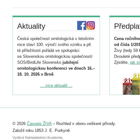
Aktuality
Předpla
Česká společnost ornitologická v letošním
Cena ročního
roce slaví 100. výročí svého vzniku a při
od čísla 1/20
té příležitosti pořádá ve spolupráci
Živy (tedy 59 
se Slovenskou ornitologickou společností
Dvouleté předp
SOS/BirdLife Slovensko
jubilejní
Zjistěte,
jak s
ornitologickou konferenci ve dnech 16.–
18. 10. 2026 v Brně
.
Podrobnější informace ke konferenci
... více aktualit ...
naleznete zde:
https://www.birdlife.cz/konference-2026/
Registrovat se můžete do 6. září.
Upozorňujeme, že termín pro odeslání
© 2026
Časopis ŽIVA
– Rozhled v oboru veškeré přírody.
abstraktu přihlášené přednášky nebo
posteru je už 30. června.
Založil roku 1853 J. E. Purkyně.
Vydává Nakladatelství Academia,