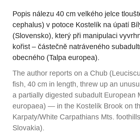
Popis nálezu 40 cm velkého jelce tlouš
cephalus) v potoce Kostelík na úpatí Bí
(Slovensko), který při manipulaci vyvr
kořist – částečně natráveného subadult
obecného (Talpa europea).
The author reports on a Chub (Leuciscu
fish, 40 cm in length, threw up an unus
a partially digested subadult European 
europaea) — in the Kostelík Brook on th
Karpaty/White Carpathians Mts. foothill
Slovakia).