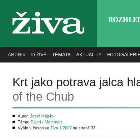
ROZHLE
živa
ARCHIV
O ŽIVĚ
TÉMATA
AKTUALITY
FOTOGALERI
Krt jako potrava jalca h
of the Chub
Autor:
Jozef Májsky
Téma:
Savci / Mammals
Vyšlo v časopise
Živa 1/2007
na straně 33