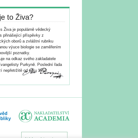
je to Živa?
s Živa je populárně vědecký
s přinášející příspěvky z
ických oborů a zvláštní rubriku
nou výuce biologie se zaměřením
novější poznatky.
je na odkaz svého zakladatele
vangelisty Purkyně. Poslední řada
í nepřetržitě od roku 1953.