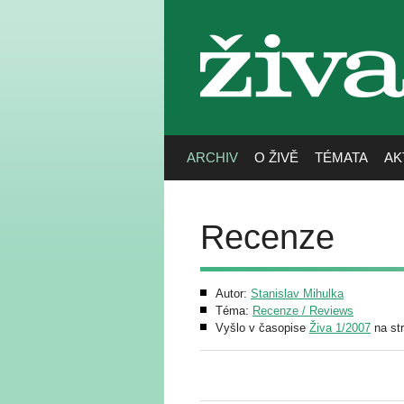
živa
ARCHIV
O ŽIVĚ
TÉMATA
AK
Recenze
Autor:
Stanislav Mihulka
Téma:
Recenze / Reviews
Vyšlo v časopise
Živa 1/2007
na str