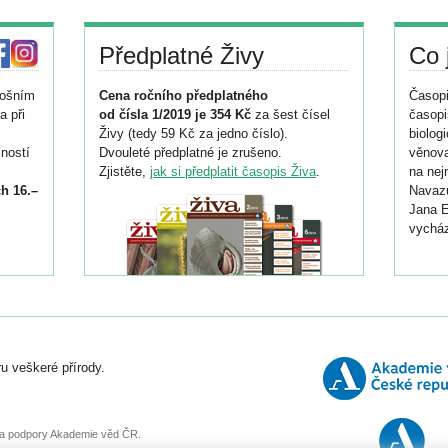
Předplatné Živy
Co 
tošním
Cena ročního předplatného
Časopi
a při
od čísla 1/2019 je 354 Kč
za šest čísel
časopi
Živy (tedy 59 Kč za jedno číslo).
biolog
ností
Dvouleté předplatné je zrušeno.
věnova
Zjistěte,
jak si předplatit časopis Živa
.
na nej
h 16.–
Navazu
Jana E
vycház
i
026/
ní
u veškeré přírody.
o
, za podpory Akademie věd ČR.