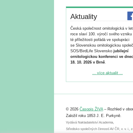
Aktuality
Česká společnost ornitologická v le
roce slaví 100. výročí svého vzniku 
té příležitosti pořádá ve spolupráci
se Slovenskou ornitologickou společ
SOS/BirdLife Slovensko
jubilejní
ornitologickou konferenci ve dnec
18. 10. 2026 v Brně
.
Podrobnější informace ke konferenc
... více aktualit ...
naleznete zde:
https://www.birdlife.cz/konference-2
Registrovat se můžete do 6. září.
Upozorňujeme, že termín pro odeslá
© 2026
Časopis ŽIVA
– Rozhled v obor
abstraktu přihlášené přednášky neb
posteru je už 30. června.
Založil roku 1853 J. E. Purkyně.
Vydává Nakladatelství Academia,
Středisko společných činností AV ČR, v. v. i.