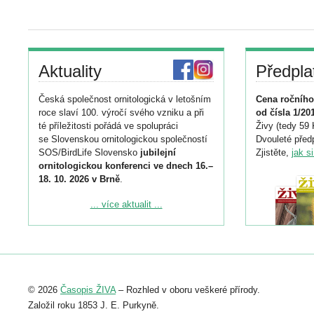
Aktuality
Předpla
Česká společnost ornitologická v letošním
Cena ročního
roce slaví 100. výročí svého vzniku a při
od čísla 1/20
té příležitosti pořádá ve spolupráci
Živy (tedy 59 
se Slovenskou ornitologickou společností
Dvouleté předp
SOS/BirdLife Slovensko
jubilejní
Zjistěte,
jak s
ornitologickou konferenci ve dnech 16.–
18. 10. 2026 v Brně
.
Podrobnější informace ke konferenci
... více aktualit ...
naleznete zde:
https://www.birdlife.cz/konference-2026/
Registrovat se můžete do 6. září.
Upozorňujeme, že termín pro odeslání
© 2026
Časopis ŽIVA
– Rozhled v oboru veškeré přírody.
abstraktu přihlášené přednášky nebo
posteru je už 30. června.
Založil roku 1853 J. E. Purkyně.