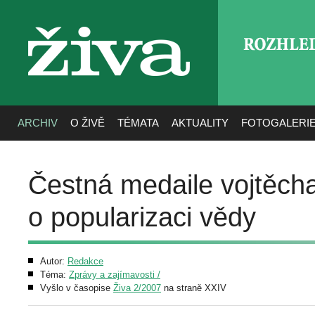
ROZHLE
živa
ARCHIV
O ŽIVĚ
TÉMATA
AKTUALITY
FOTOGALERI
Čestná medaile vojtěch
o popularizaci vědy
Autor:
Redakce
Téma:
Zprávy a zajímavosti /
Vyšlo v časopise
Živa 2/2007
na straně XXIV