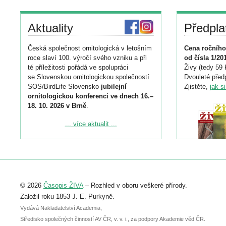
Aktuality
Předpla
Česká společnost ornitologická v letošním
Cena ročního
roce slaví 100. výročí svého vzniku a při
od čísla 1/20
té příležitosti pořádá ve spolupráci
Živy (tedy 59 
se Slovenskou ornitologickou společností
Dvouleté předp
SOS/BirdLife Slovensko
jubilejní
Zjistěte,
jak s
ornitologickou konferenci ve dnech 16.–
18. 10. 2026 v Brně
.
Podrobnější informace ke konferenci
... více aktualit ...
naleznete zde:
https://www.birdlife.cz/konference-2026/
Registrovat se můžete do 6. září.
Upozorňujeme, že termín pro odeslání
© 2026
Časopis ŽIVA
– Rozhled v oboru veškeré přírody.
abstraktu přihlášené přednášky nebo
posteru je už 30. června.
Založil roku 1853 J. E. Purkyně.
Vydává Nakladatelství Academia,
Středisko společných činností AV ČR, v. v. i., za podpory Akademie věd ČR.