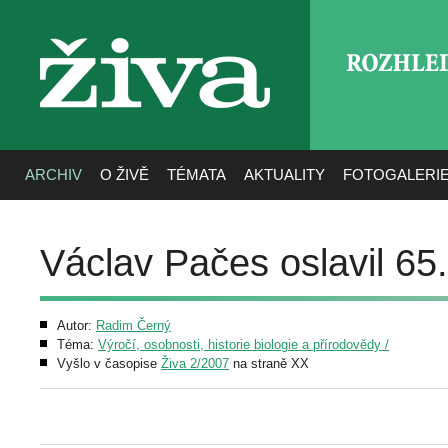
ROZHLE
živa
ARCHIV
O ŽIVĚ
TÉMATA
AKTUALITY
FOTOGALERI
Václav Pačes oslavil 65
Autor:
Radim Černý
Téma:
Výročí, osobnosti, historie biologie a přírodovědy /
Vyšlo v časopise
Živa 2/2007
na straně XX