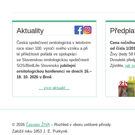
Aktuality
Předpla
Česká společnost ornitologická v letošním
Cena ročního
roce slaví 100. výročí svého vzniku a při
od čísla 1/20
té příležitosti pořádá ve spolupráci
Živy (tedy 59 
se Slovenskou ornitologickou společností
Dvouleté předp
SOS/BirdLife Slovensko
jubilejní
Zjistěte,
jak s
ornitologickou konferenci ve dnech 16.–
18. 10. 2026 v Brně
.
Podrobnější informace ke konferenci
... více aktualit ...
naleznete zde:
https://www.birdlife.cz/konference-2026/
Registrovat se můžete do 6. září.
Upozorňujeme, že termín pro odeslání
© 2026
Časopis ŽIVA
– Rozhled v oboru veškeré přírody.
abstraktu přihlášené přednášky nebo
posteru je už 30. června.
Založil roku 1853 J. E. Purkyně.