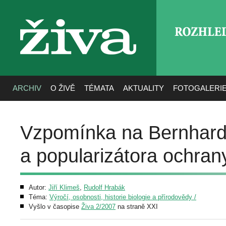
ROZHLE
živa
ARCHIV
O ŽIVĚ
TÉMATA
AKTUALITY
FOTOGALERI
Vzpomínka na Bernhard
a popularizátora ochran
Autor:
Jiří Klimeš
,
Rudolf Hrabák
Téma:
Výročí, osobnosti, historie biologie a přírodovědy /
Vyšlo v časopise
Živa 2/2007
na straně XXI