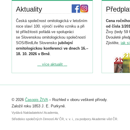
Aktuality
Předpla
Česká společnost ornitologická v letošním
Cena ročního
roce slaví 100. výročí svého vzniku a při
od čísla 1/20
té příležitosti pořádá ve spolupráci
Živy (tedy 59 
se Slovenskou ornitologickou společností
Dvouleté předp
SOS/BirdLife Slovensko
jubilejní
Zjistěte,
jak s
ornitologickou konferenci ve dnech 16.–
18. 10. 2026 v Brně
.
Podrobnější informace ke konferenci
... více aktualit ...
naleznete zde:
https://www.birdlife.cz/konference-2026/
Registrovat se můžete do 6. září.
Upozorňujeme, že termín pro odeslání
© 2026
Časopis ŽIVA
– Rozhled v oboru veškeré přírody.
abstraktu přihlášené přednášky nebo
posteru je už 30. června.
Založil roku 1853 J. E. Purkyně.
Vydává Nakladatelství Academia,
Středisko společných činností AV ČR, v. v. i., za podpory Akademie věd ČR.