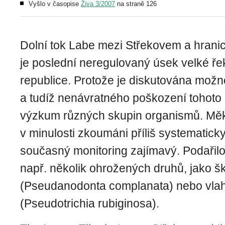
Vyšlo v časopise
Živa 3/2007
na straně 126
Dolní tok Labe mezi Střekovem a hran
je poslední neregulovaný úsek velké ř
republice. Protože je diskutována možn
a tudíž nenávratného poškození tohoto
výzkum různých skupin organismů. Mě
v minulosti zkoumáni příliš systematicky 
současný monitoring zajímavý. Podařil
např. několik ohrožených druhů, jako š
(Pseudanodonta complanata) nebo vla
(Pseudotrichia rubiginosa).