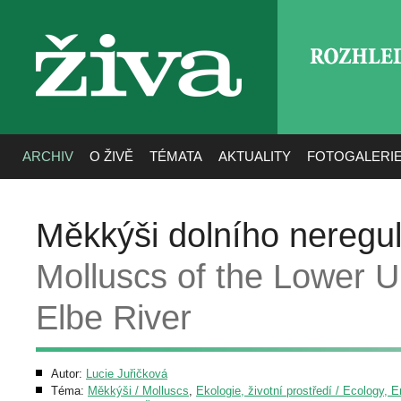
ROZHLE
živa
ARCHIV
O ŽIVĚ
TÉMATA
AKTUALITY
FOTOGALERI
Měkkýši dolního neregu
Molluscs of the Lower U
Elbe River
Autor:
Lucie Juřičková
Téma:
Měkkýši / Molluscs
,
Ekologie, životní prostředí / Ecology, 