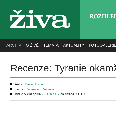
ROZHLE
živa
ARCHIV
O ŽIVĚ
TÉMATA
AKTUALITY
FOTOGALERI
Recenze: Tyranie okam
Autor:
Pavel Kovář
Téma:
Recenze / Reviews
Vyšlo v časopise
Živa 3/2007
na straně XXXIX