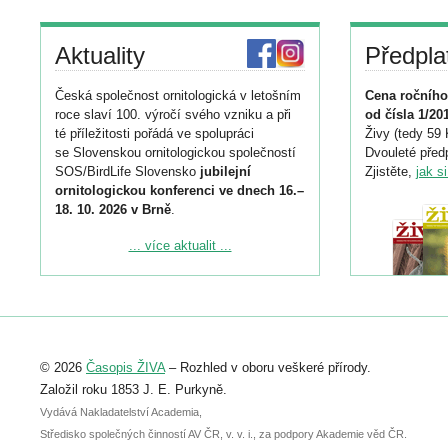
Aktuality
Předpla
Česká společnost ornitologická v letošním
Cena ročního
roce slaví 100. výročí svého vzniku a při
od čísla 1/20
té příležitosti pořádá ve spolupráci
Živy (tedy 59 
se Slovenskou ornitologickou společností
Dvouleté předp
SOS/BirdLife Slovensko
jubilejní
Zjistěte,
jak s
ornitologickou konferenci ve dnech 16.–
18. 10. 2026 v Brně
.
Podrobnější informace ke konferenci
... více aktualit ...
naleznete zde:
https://www.birdlife.cz/konference-2026/
Registrovat se můžete do 6. září.
Upozorňujeme, že termín pro odeslání
© 2026
Časopis ŽIVA
– Rozhled v oboru veškeré přírody.
abstraktu přihlášené přednášky nebo
posteru je už 30. června.
Založil roku 1853 J. E. Purkyně.
Vydává Nakladatelství Academia,
Středisko společných činností AV ČR, v. v. i., za podpory Akademie věd ČR.