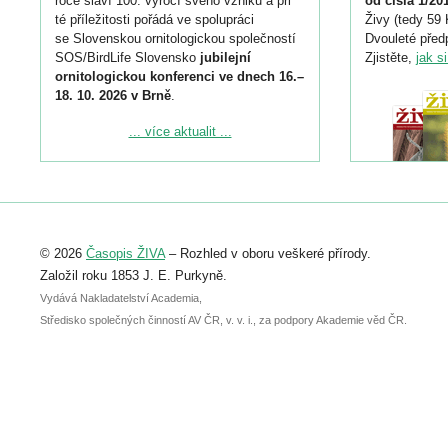
roce slaví 100. výročí svého vzniku a při
od čísla 1/20
té příležitosti pořádá ve spolupráci
Živy (tedy 59 
se Slovenskou ornitologickou společností
Dvouleté předp
SOS/BirdLife Slovensko
jubilejní
Zjistěte,
jak s
ornitologickou konferenci ve dnech 16.–
18. 10. 2026 v Brně
.
Podrobnější informace ke konferenci
... více aktualit ...
naleznete zde:
https://www.birdlife.cz/konference-2026/
Registrovat se můžete do 6. září.
Upozorňujeme, že termín pro odeslání
© 2026
Časopis ŽIVA
– Rozhled v oboru veškeré přírody.
abstraktu přihlášené přednášky nebo
posteru je už 30. června.
Založil roku 1853 J. E. Purkyně.
Vydává Nakladatelství Academia,
Středisko společných činností AV ČR, v. v. i., za podpory Akademie věd ČR.