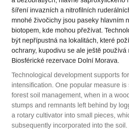
a bezobratlých, hlavně saproxylického
šíření invazních a nitrofilních ruderálníc
mnohé živočichy jsou paseky hlavním 
biotopem, kde mohou přežívat. Technol
být nepřípustná na lokalitách, které poží
ochrany, kupodivu se ale ještě používá n
Biosférické rezervace Dolní Morava.
Technological development supports f
intensification. One popular measure is 
forest soil management, when in a wood
stumps and remnants left behind by log
a rotary cultivator into small pieces, wh
subsequently incorporated into the soil