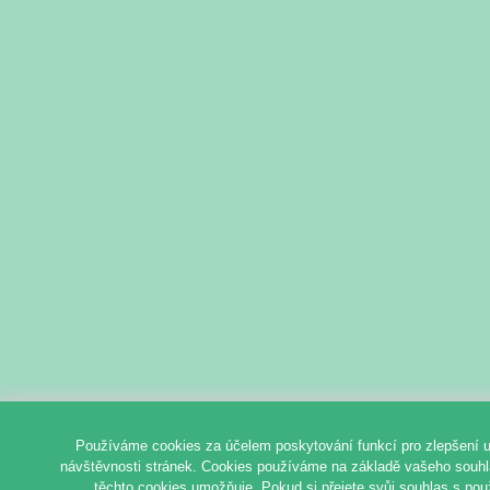
Používáme cookies za účelem poskytování funkcí pro zlepšení u
návštěvnosti stránek. Cookies používáme na základě vašeho souhlas
těchto cookies umožňuje. Pokud si přejete svůj souhlas s pou