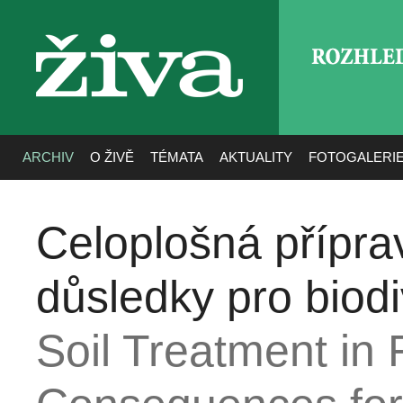
ROZHLE
živa
ARCHIV
O ŽIVĚ
TÉMATA
AKTUALITY
FOTOGALERI
Celoplošná příprav
důsledky pro biodi
Soil Treatment in 