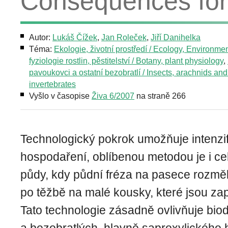
Consequences for 
Autor:
Lukáš Čížek
,
Jan Roleček
,
Jiří Danihelka
Téma:
Ekologie, životní prostředí / Ecology, Environme
fyziologie rostlin, pěstitelství / Botany, plant physiology
,
pavoukovci a ostatní bezobratlí / Insects, arachnids and
invertebrates
Vyšlo v časopise
Živa 6/2007
na straně 266
Technologický pokrok umožňuje intenzif
hospodaření, oblíbenou metodou je i ce
půdy, kdy půdní fréza na pasece rozměl
po těžbě na malé kousky, které jsou za
Tato technologie zásadně ovlivňuje biod