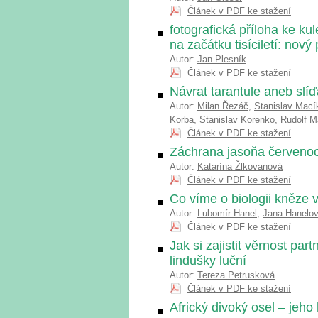
Článek v PDF ke stažení
fotografická příloha ke 
na začátku tisíciletí: nov
Autor:
Jan Plesník
Článek v PDF ke stažení
Návrat tarantule aneb slíď
Autor:
Milan Řezáč
,
Stanislav Mací
Korba
,
Stanislav Korenko
,
Rudolf 
Článek v PDF ke stažení
Záchrana jasoňa červeno
Autor:
Katarína Žlkovanová
Článek v PDF ke stažení
Co víme o biologii kněze 
Autor:
Lubomír Hanel
,
Jana Hanelo
Článek v PDF ke stažení
Jak si zajistit věrnost par
lindušky luční
Autor:
Tereza Petrusková
Článek v PDF ke stažení
Africký divoký osel – jeho 