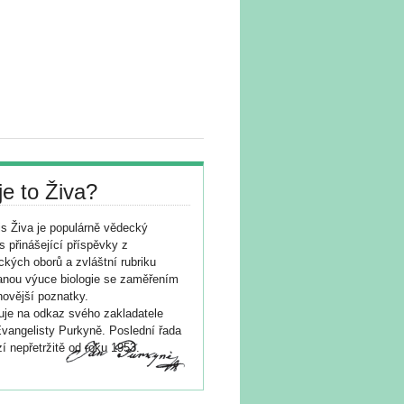
je to Živa?
s Živa je populárně vědecký
s přinášející příspěvky z
ických oborů a zvláštní rubriku
nou výuce biologie se zaměřením
novější poznatky.
je na odkaz svého zakladatele
vangelisty Purkyně. Poslední řada
í nepřetržitě od roku 1953.