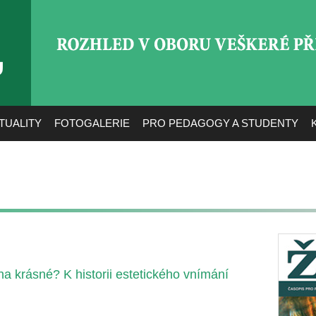
ROZHLED V OBORU VEŠ
TUALITY
FOTOGALERIE
PRO PEDAGOGY A STUDENTY
na krásné? K historii estetického vnímání