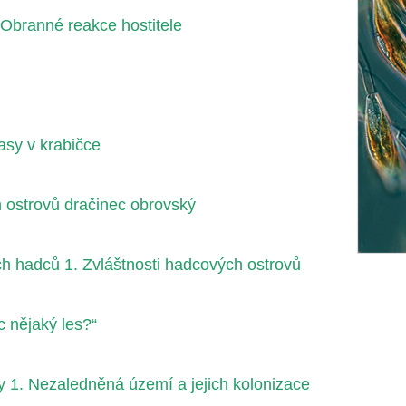
I. Obranné reakce hostitele
asy v krabičce
ostrovů dračinec obrovský
h hadců 1. Zvláštnosti hadcových ostrovů
 nějaký les?“
y 1. Nezaledněná území a jejich kolonizace