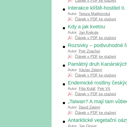
Článek v PDF ke stažení
Interakce klíště-hostitel I
Autor:
Tereza Matějovská
Článek v PDF ke stažení
Kdy a jak kvetou
Autor:
Jan Krekule
Článek v PDF ke stažení
Rozsivky – podivuhodné ř
Autor:
Petr Znachor
Článek v PDF ke stažení
Památný druh Kanárských 
Autor:
Václav Zelený
Článek v PDF ke stažení
Endemické rostliny českýc
Autor:
Filip Kolář
,
Petr Vít
Článek v PDF ke stažení
„Taiwan? A mají tam vůbec
Autor:
David Zelený
Článek v PDF ke stažení
Antarktické vegetační oáz
Autor:
Jan Gloser