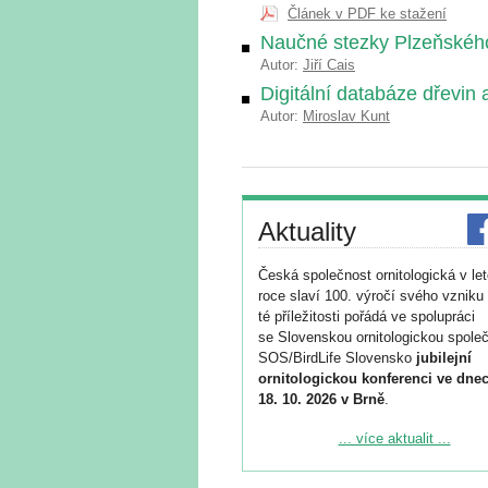
Článek v PDF ke stažení
Naučné stezky Plzeňského
Autor:
Jiří Cais
Digitální databáze dřevi
Autor:
Miroslav Kunt
Aktuality
Česká společnost ornitologická v le
roce slaví 100. výročí svého vzniku 
té příležitosti pořádá ve spolupráci
se Slovenskou ornitologickou společ
SOS/BirdLife Slovensko
jubilejní
ornitologickou konferenci ve dnec
18. 10. 2026 v Brně
.
Podrobnější informace ke konferenc
... více aktualit ...
naleznete zde:
https://www.birdlife.cz/konference-2