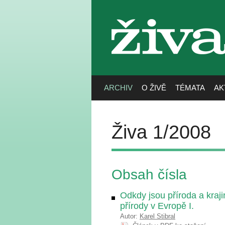
živa
ARCHIV
O ŽIVĚ
TÉMATA
AK
Živa 1/2008
Obsah čísla
Odkdy jsou příroda a kraji
přírody v Evropě I.
Autor:
Karel Stibral