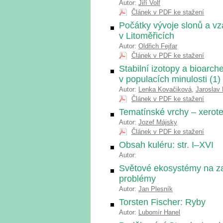
Autor:
Jiří Volf
Článek v PDF ke stažení
Počátky vývoje slonů a v
v Litoměřicích
Autor:
Oldřich Fejfar
Článek v PDF ke stažení
Stabilní izotopy a bioarch
v populacích minulosti (1)
Autor:
Lenka Kovačiková
,
Jaroslav
Článek v PDF ke stažení
Tematínské vrchy – xerote
Autor:
Jozef Májsky
Článek v PDF ke stažení
Obsah kuléru: str. I–XVI
Autor:
Světové ekosystémy na zač
problémy
Autor:
Jan Plesník
Torsten Fischer: Ryby
Autor:
Lubomír Hanel