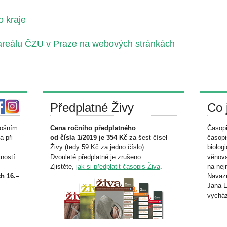
 kraje
n areálu ČZU v Praze na webových stránkách
Předplatné Živy
Co 
tošním
Cena ročního předplatného
Časopi
a při
od čísla 1/2019 je 354 Kč
za šest čísel
časopi
Živy (tedy 59 Kč za jedno číslo).
biolog
ností
Dvouleté předplatné je zrušeno.
věnova
Zjistěte,
jak si předplatit časopis Živa
.
na nej
h 16.–
Navazu
Jana E
vycház
i
026/