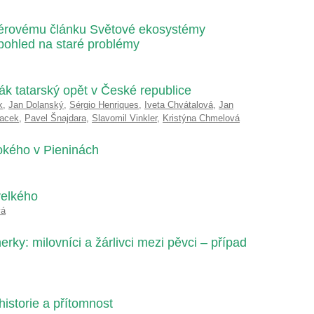
kulérovému článku Světové ekosystémy
ý pohled na staré problémy
ák tatarský opět v České republice
k
,
Jan Dolanský
,
Sérgio Henriques
,
Iveta Chvátalová
,
Jan
Macek
,
Pavel Šnajdara
,
Slavomil Vinkler
,
Kristýna Chmelová
okého v Pieninách
velkého
vá
tnerky: milovníci a žárlivci mezi pěvci – případ
historie a přítomnost