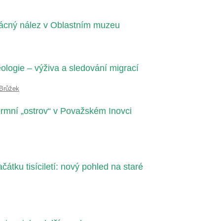
zácný nález v Oblastním muzeu
eologie – výživa a sledování migrací
 Brůžek
rmní „ostrov“ v Považském Inovci
átku tisíciletí: nový pohled na staré