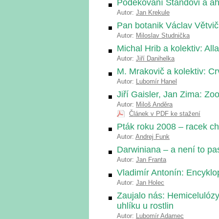
Poděkování Standovi a aho
Autor:
Jan Krekule
Pan botanik Václav Větvi
Autor:
Miloslav Studnička
Michal Hrib a kolektiv: Al
Autor:
Jiří Danihelka
M. Mrakovič a kolektiv: C
Autor:
Lubomír Hanel
Jiří Gaisler, Jan Zima: Zo
Autor:
Miloš Anděra
Článek v PDF ke stažení
Pták roku 2008 – racek c
Autor:
Andrej Funk
Darwiniana – a není to pa
Autor:
Jan Franta
Vladimír Antonín: Encyklop
Autor:
Jan Holec
Zaujalo nás: Hemicelulóz
uhlíku u rostlin
Autor:
Lubomír Adamec