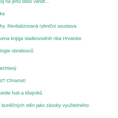
j na jeho další vandr...
čka
lahy. Revitalizovaná rybniční soustava
rvena knjiga sladkovodnih riba Hrvatske
ologie obratlovců
hechtavý
st? Chramst!
edie hub a lišejníků
y buněčných stěn jako zásoby využitelného