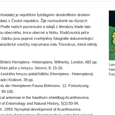
oidale) je největším fytofágním dendrofilním druhem
dae) v České republice. Žije roztroušeně na různých
odle našich pozorování a údajů z literatury klade tato
eřábu obecného, trnce obecné a hlohu. Rodičovská péče
článku jsou poprvé zveřejněny fotografie dokumentující
arazitické vosičky vejcomara rodu Trissolcus, která někdy
British Hemiptera –Heteroptera. Witherby, London, 682 pp.
Lar
řské péče u hmyzu. Vesmír, 8: 15-16.
haem
českého hmyzu polokřídlého (Hemiptera - Heteroptera).
Foto
adci Králové, 39 pp.
nis der Hemipteren-Fauna Böhmens. 12. Fortsetzung.
 99-100.
l antennae in the hawthorn shieldbug Acanthosoma
l of Entomology and Natural History, 5(2):93-94.
 1993: Nymphal development of Acanthosoma