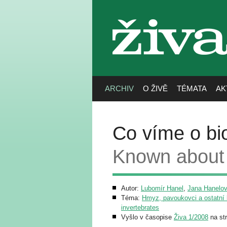
živa
ARCHIV
O ŽIVĚ
TÉMATA
AK
Co víme o bio
Known about 
Autor:
Lubomír Hanel
,
Jana Hanelo
Téma:
Hmyz, pavoukovci a ostatní b
invertebrates
Vyšlo v časopise
Živa 1/2008
na st