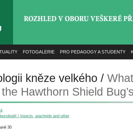
ROZHLED V OBORU VEŠ
TUALITY
FOTOGALERIE
PRO PEDAGOGY A STUDENTY
logii kněze velkého /
What
the Hawthorn Shield Bug’s
vá
ezobratlí / Insects, arachnids and other
raně 30