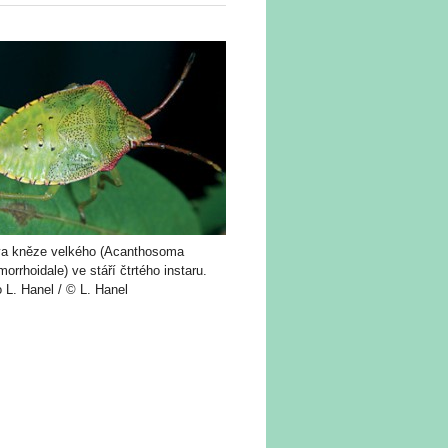
va kněze velkého (Acanthosoma
orrhoidale) ve stáří čtrtého instaru.
 L. Hanel / © L. Hanel