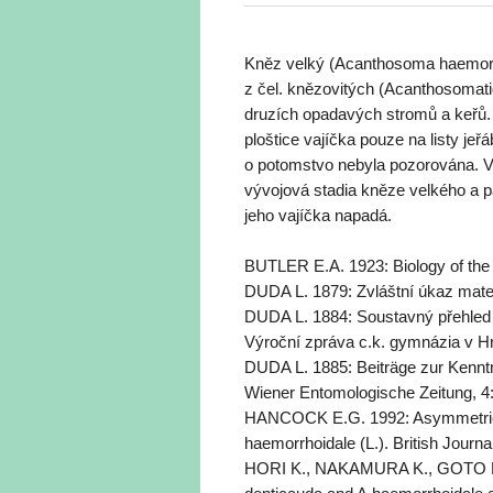
Kněz velký (Acanthosoma haemorrh
z čel. knězovitých (Acanthosomati
druzích opadavých stromů a keřů. P
ploštice vajíčka pouze na listy j
o potomstvo nebyla pozorována. V 
vývojová stadia kněze velkého a p
jeho vajíčka napadá.
BUTLER E.A. 1923: Biology of the 
DUDA L. 1879: Zvláštní úkaz mate
DUDA L. 1884: Soustavný přehled 
Výroční zpráva c.k. gymnázia v Hr
DUDA L. 1885: Beiträge zur Kennt
Wiener Entomologische Zeitung, 4:
HANCOCK E.G. 1992: Asymmetrica
haemorrhoidale (L.). British Journa
HORI K., NAKAMURA K., GOTO K.