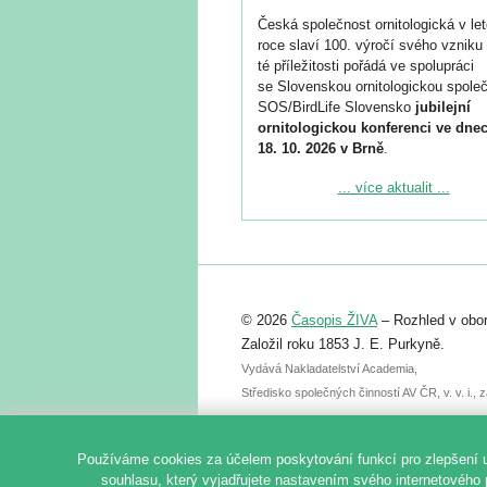
Česká společnost ornitologická v le
roce slaví 100. výročí svého vzniku 
té příležitosti pořádá ve spolupráci
se Slovenskou ornitologickou společ
SOS/BirdLife Slovensko
jubilejní
ornitologickou konferenci ve dnec
18. 10. 2026 v Brně
.
Podrobnější informace ke konferenc
... více aktualit ...
naleznete zde:
https://www.birdlife.cz/konference-2
Registrovat se můžete do 6. září.
Upozorňujeme, že termín pro odeslá
© 2026
Časopis ŽIVA
– Rozhled v obor
abstraktu přihlášené přednášky neb
posteru je už 30. června.
Založil roku 1853 J. E. Purkyně.
Vydává Nakladatelství Academia,
Středisko společných činností AV ČR, v. v. i.
Používáme cookies za účelem poskytování funkcí pro zlepšení 
souhlasu, který vyjadřujete nastavením svého internetového 