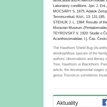
denticauda and A.haemorrhoidale a
Laboratory conditions. Jpn. J. Ent.,
MOCSÁRY S. 1875: Adatok Zemplén
Természettud. Közl., 13: 131-185.
STEHLÍK J. L. 1984: Results of th
Moravian Museum (Pentatomoidea 3
TEYROVSKÝ V. 1920: Studie o Čes
Acanthosomatidae, I.]. Čas. Českos
The Hawthorn Shield Bug (Acantho
dendrophilous species of the fami
authors’ observations and literary
Tree, Hawthorn or Blackthorn. Paren
article, the developmental stages 
genus Trissolcus sometimes invadin
Aktuality