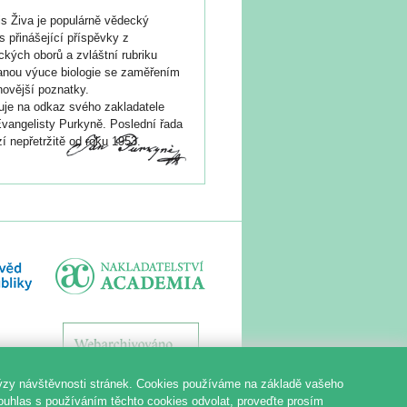
s Živa je populárně vědecký
s přinášející příspěvky z
ických oborů a zvláštní rubriku
nou výuce biologie se zaměřením
novější poznatky.
je na odkaz svého zakladatele
vangelisty Purkyně. Poslední řada
í nepřetržitě od roku 1953.
ýzy návštěvnosti stránek. Cookies používáme na základě vašeho
souhlas s používáním těchto cookies odvolat, proveďte prosím