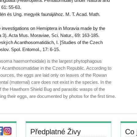
ngulata (Heteroptera: Pentatomidae) under Natural and
 61: 55-63.
 és Ung. megyék faunájához. M. T. Acad. Math.
e investigations on Hemiptera in Moravia made by the
). Acta Mus. Moraviae, Sci. Natur., 69: 163-185.
kých Acanthosomatidách, I. [Studies of the Czech
lov. Spol. Entomol., 17: 6-15.
soma haemorrhoidale) is the largest phytophagous
ly Acanthosomatidae in the Czech Republic. According to
 sources, the eggs are laid only on leaves of the Rowan
tal (maternal) care does not exist in the species. In the
of the Hawthorn Shield Bug and parasitic wasps of the
g their eggs, are documented by photos for the first time.
Předplatné Živy
Co 