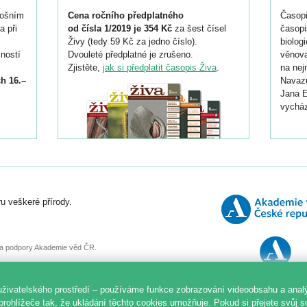
tošním
Cena ročního předplatného
Časopi
a při
od čísla 1/2019 je 354 Kč
za šest čísel
časopi
Živy (tedy 59 Kč za jedno číslo).
biolog
ností
Dvouleté předplatné je zrušeno.
věnova
Zjistěte,
jak si předplatit časopis Živa
.
na nej
h 16.–
Navazu
Jana E
vycház
i
026/
ní
u veškeré přírody.
o
, za podpory Akademie věd ČR.
uživatelského prostředí – používáme funkce zobrazování videoobsahu a anal
prohlížeče tak, že ukládání těchto cookies umožňuje. Pokud si přejete svůj 