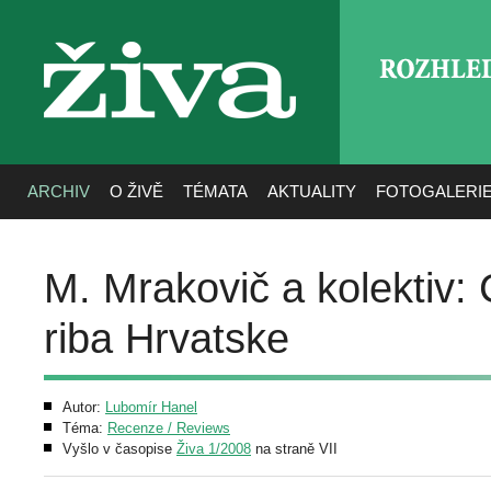
ROZHLE
živa
ARCHIV
O ŽIVĚ
TÉMATA
AKTUALITY
FOTOGALERI
M. Mrakovič a kolektiv:
riba Hrvatske
Autor:
Lubomír Hanel
Téma:
Recenze / Reviews
Vyšlo v časopise
Živa 1/2008
na straně VII