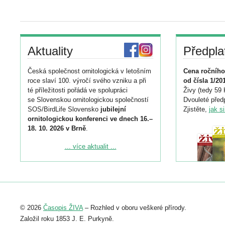
Aktuality
Předpla
Česká společnost ornitologická v letošním
Cena ročního
roce slaví 100. výročí svého vzniku a při
od čísla 1/20
té příležitosti pořádá ve spolupráci
Živy (tedy 59 
se Slovenskou ornitologickou společností
Dvouleté předp
SOS/BirdLife Slovensko
jubilejní
Zjistěte,
jak s
ornitologickou konferenci ve dnech 16.–
18. 10. 2026 v Brně
.
Podrobnější informace ke konferenci
... více aktualit ...
naleznete zde:
https://www.birdlife.cz/konference-2026/
Registrovat se můžete do 6. září.
Upozorňujeme, že termín pro odeslání
© 2026
Časopis ŽIVA
– Rozhled v oboru veškeré přírody.
abstraktu přihlášené přednášky nebo
posteru je už 30. června.
Založil roku 1853 J. E. Purkyně.