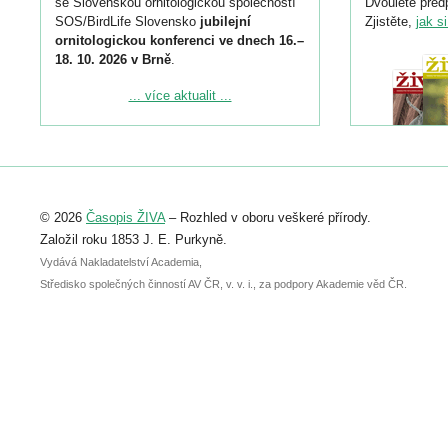
se Slovenskou ornitologickou společností
Dvouleté předp
SOS/BirdLife Slovensko
jubilejní
Zjistěte,
jak s
ornitologickou konferenci ve dnech 16.–
18. 10. 2026 v Brně
.
Podrobnější informace ke konferenci
... více aktualit ...
naleznete zde:
https://www.birdlife.cz/konference-2026/
Registrovat se můžete do 6. září.
Upozorňujeme, že termín pro odeslání
© 2026
Časopis ŽIVA
– Rozhled v oboru veškeré přírody.
abstraktu přihlášené přednášky nebo
posteru je už 30. června.
Založil roku 1853 J. E. Purkyně.
Vydává Nakladatelství Academia,
Středisko společných činností AV ČR, v. v. i., za podpory Akademie věd ČR.