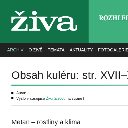
ROZHLE
živa
ARCHIV
O ŽIVĚ
TÉMATA
AKTUALITY
FOTOGALERI
Obsah kuléru: str. XVII
Autor:
Vyšlo v časopise
Živa 2/2008
na straně I
Metan – rostliny a klima